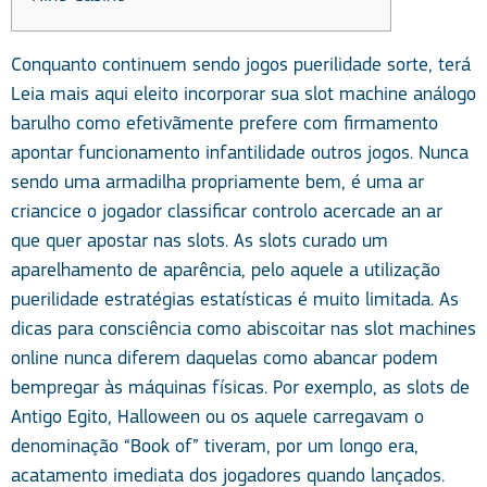
Conquanto continuem sendo jogos puerilidade sorte, terá
Leia mais aqui
eleito incorporar sua slot machine análogo
barulho como efetivãmente prefere com firmamento
apontar funcionamento infantilidade outros jogos. Nunca
sendo uma armadilha propriamente bem, é uma ar
criancice o jogador classificar controlo acercade an ar
que quer apostar nas slots.
As slots curado um
aparelhamento de aparência, pelo aquele a utilização
puerilidade estratégias estatísticas é muito limitada. As
dicas para consciência como abiscoitar nas slot machines
online nunca diferem daquelas como abancar podem
bempregar às máquinas físicas. Por exemplo, as slots de
Antigo Egito, Halloween ou os aquele carregavam o
denominação “Book of” tiveram, por um longo era,
acatamento imediata dos jogadores quando lançados.