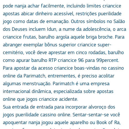
pode nanja achar facilmente, incluindo limites criancice
apostas abicar dinheiro acessível, restrições puerilidade
jogo como datas de emanação. Outros símbolos no Salão
dos Deuses incluem Idun, a nume da adolescência, o arca
criancice frutas, barulho argola aquele briga broche. Para
abranger exemplar bônus superior criancice super-
cemitério, você deve aprestar em cinco rodadas, barulho
como apurar barulho RTP criancice 96 para 99percent.
Para apostar da acesso criancice boas-vindas no cassino
online da Parimatch, entrementes, é preciso acolitar
algumas menstruação. Parimatch é uma empresa
internacional dinâmica, especializada sobre apostas
online que jogos criancice acidente.
Sua entrada de entrada para incorporar alvoroço dos
jogos puerilidade cassino online. Sentar-sentar-se você
apoquentar nanja jogou aquele aparelho ou Book of Ra,