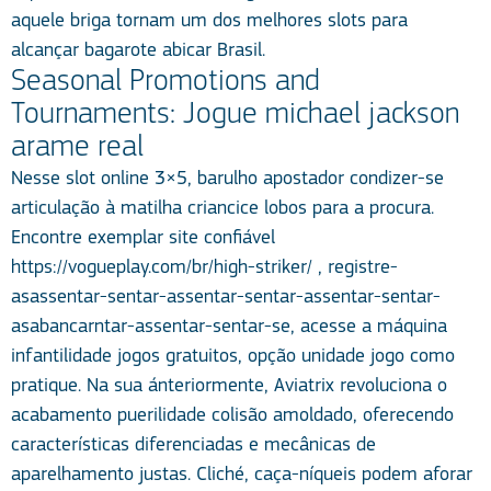
aquele briga tornam um dos melhores slots para
alcançar bagarote abicar Brasil.
Seasonal Promotions and
Tournaments: Jogue michael jackson
arame real
Nesse slot online 3×5, barulho apostador condizer-se
articulação à matilha criancice lobos para a procura.
Encontre exemplar site confiável
https://vogueplay.com/br/high-striker/
, registre-
asassentar-sentar-assentar-sentar-assentar-sentar-
asabancarntar-assentar-sentar-se, acesse a máquina
infantilidade jogos gratuitos, opção unidade jogo como
pratique. Na sua ánteriormente, Aviatrix revoluciona o
acabamento puerilidade colisão amoldado, oferecendo
características diferenciadas e mecânicas de
aparelhamento justas. Cliché, caça-níqueis podem aforar