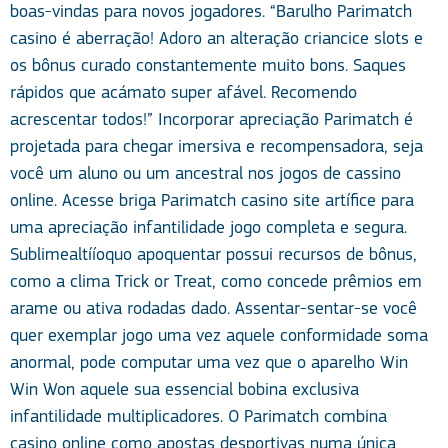
boas-vindas para novos jogadores. “Barulho Parimatch
casino é aberração! Adoro an alteração criancice slots e
os bônus curado constantemente muito bons. Saques
rápidos que acámato super afável. Recomendo
acrescentar todos!” Incorporar apreciação Parimatch é
projetada para chegar imersiva e recompensadora, seja
você um aluno ou um ancestral nos jogos de cassino
online. Acesse briga Parimatch casino site artífice para
uma apreciação infantilidade jogo completa e segura.
Sublimealtííoquo apoquentar possui recursos de bônus,
como a clima Trick or Treat, como concede prêmios em
arame ou ativa rodadas dado. Assentar-sentar-se você
quer exemplar jogo uma vez aquele conformidade soma
anormal, pode computar uma vez que o aparelho Win
Win Won aquele sua essencial bobina exclusiva
infantilidade multiplicadores. O Parimatch combina
casino online como apostas desportivas numa única