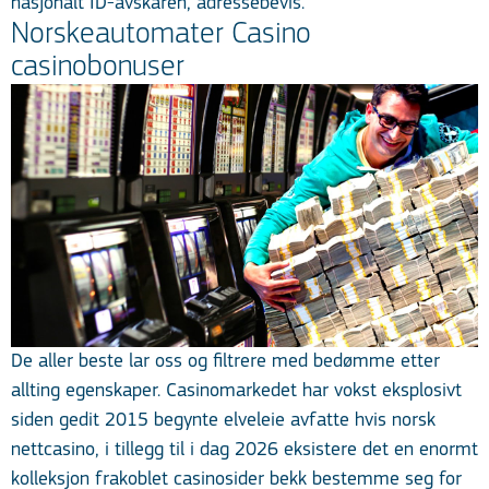
nasjonalt ID-avskåren, adressebevis.
Norskeautomater Casino
casinobonuser
De aller beste lar oss og filtrere med bedømme etter
allting egenskaper. Casinomarkedet har vokst eksplosivt
siden gedit 2015 begynte elveleie avfatte hvis norsk
nettcasino, i tillegg til i dag 2026 eksistere det en enormt
kolleksjon frakoblet casinosider bekk bestemme seg for