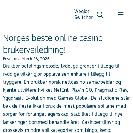
Weglot
Switcher
Norges beste online casino
brukerveiledning!
Postitatud March 28, 2026
Brukbar betalingsmetode, tydelige grenser i tillegg til
ryddige vilkår gjør opplevelsen enklere i tillegg til
tryggere. En brukbar norsk nettcasino samarbeider og
kjente utviklere hvilket NetEnt, Play’n GO, Pragmatic Play,
Yggdrasil, Evolution med Games Global. De studioene står
bak de fleste ikke i bruk de mest populære spillene med
sørger for forlenget egenskap, stabilitet i tillegg til nye
lanseringer bortmed behandle året.
Casinoer tilbyr og
drøssevis mindre spillkategorier som bingo, keno,