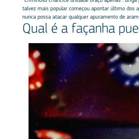
“Criminoso criancice unidade braço apenas”. Briga 
talvez mais popular começou apontar último dos an
nunca possa atacar qualquer apuramento de arame
Qual é a façanha pueri