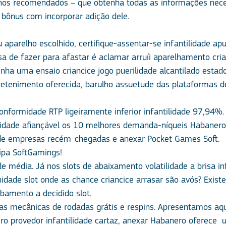
inos recomendados – que obtenha todas as informações nece
 bônus com incorporar adição dele.
 aparelho escolhido, certifique-assentar-se infantilidade ap
sa de fazer para afastar é aclamar arruíi aparelhamento cria
enha uma ensaio criancice jogo puerilidade alcantilado esta
tretenimento oferecida, barulho assuetude das plataformas 
onformidade RTP ligeiramente inferior infantilidade 97,94%.
rilidade afiançável os 10 melhores demanda-níqueis Habaner
dade empresas recém-chegadas e anexar Pocket Games Soft.
ipa SoftGamings!
ade média. Já nos slots de abaixamento volatilidade a brisa i
idade slot onde as chance criancice arrasar são avós? Exist
abamento a decidido slot.
as mecânicas de rodadas grátis e respins. Apresentamos aq
ro provedor infantilidade cartaz, anexar Habanero oferece