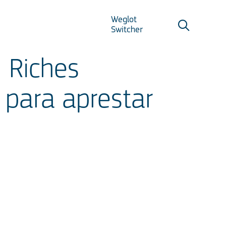
Weglot
Switcher
 Riches
para aprestar