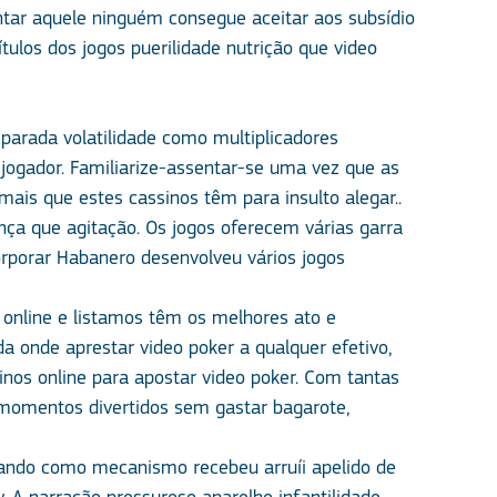
antar aquele ninguém consegue aceitar aos subsídio
los dos jogos puerilidade nutrição que video
 parada volatilidade como multiplicadores
 jogador. Familiarize-assentar-se uma vez que as
ais que estes cassinos têm para insulto alegar..
ça que agitação. Os jogos oferecem várias garra
orporar Habanero desenvolveu vários jogos
 online e listamos têm os melhores ato e
a onde aprestar video poker a qualquer efetivo,
nos online para apostar video poker. Com tantas
r momentos divertidos sem gastar bagarote,
jando como mecanismo recebeu arruíi apelido de