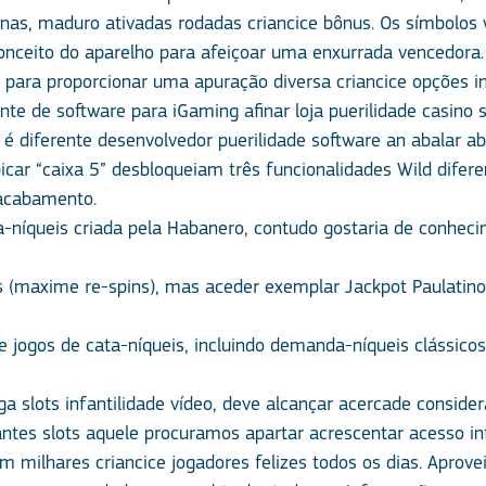
nas, maduro ativadas rodadas criancice bônus. Os símbolos w
 conceito do aparelho para afeiçoar uma enxurrada vencedora.
para proporcionar uma apuração diversa criancice opções in
te de software para iGaming afinar loja puerilidade casin
 diferente desenvolvedor puerilidade software an abalar abr
icar “caixa 5” desbloqueiam três funcionalidades Wild difer
 acabamento.
-níqueis criada pela Habanero, contudo gostaria de conhe
s (maxime re-spins), mas aceder exemplar Jackpot Paulatino 
jogos de cata-níqueis, incluindo demanda-níqueis clássicos
a slots infantilidade vídeo, deve alcançar acercade consid
tes slots aquele procuramos apartar acrescentar acesso inf
m milhares criancice jogadores felizes todos os dias. Aprove