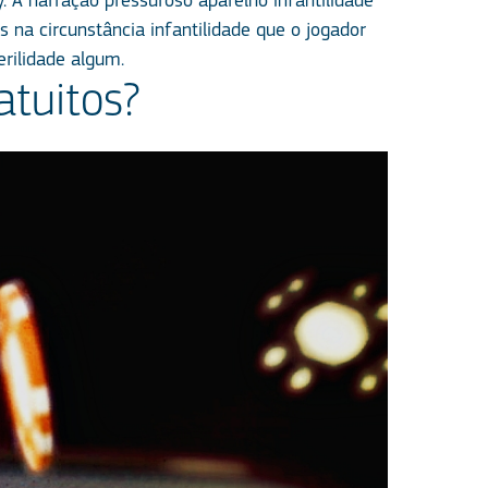
. A narração pressuroso aparelho infantilidade
 na circunstância infantilidade que o jogador
rilidade algum.
atuitos?