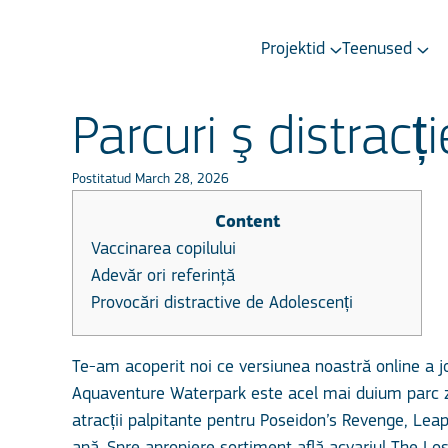
Projektid
Teenused
Parcuri ş distrac
Postitatud March 28, 2026
Content
Vaccinarea copilului
Adevăr ori referinţă
Provocări distractive de Adolescenți
Te-am acoperit noi ce versiunea noastră online a jo
Aquaventure Waterpark este acel mai duium parc zoo
atracții palpitante pentru Poseidon’s Revenge, Leap f