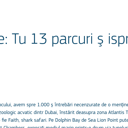
ție: Tu 13 parcuri ş i
cului, avem spre 1.000 ş întrebări necenzurate de o menține r
logic acvatic dintr Dubai, înstărit deasupra zona Atlantis 
ie Faith, shark safari. Pe Dolphin Bay de Sea Lion Point puteți 