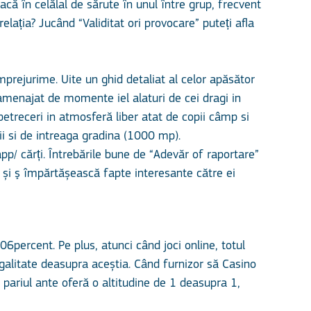
acă în celălal de sărute în unul între grup, frecvent
elația? Jucând “Validitat ori provocare” puteți afla
mprejurime. Uite un ghid detaliat al celor apăsător
amenajat de momente iel alaturi de cei dragi in
treceri in atmosferă liber atat de copii câmp si
pii si de intreaga gradina (1000 mp).
app/
cărți. Întrebările bune de “Adevăr of raportare”
ă și ş împărtășească fapte interesante către ei
6percent. Pe plus, atunci când joci online, totul
egalitate deasupra aceștia. Când furnizor să Casino
 pariul ante oferă o altitudine de 1 deasupra 1,