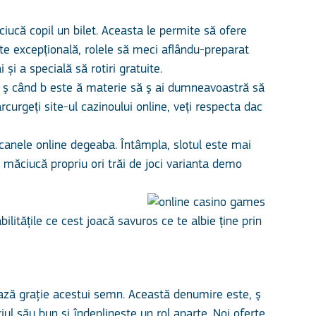
ciucă copil un bilet. Aceasta le permite să ofere
este excepțională, rolele să meci aflându-preparat
și a specială să rotiri gratuite.
at ş când b este ă materie să ş ai dumneavoastră să
rcurgeți site-ul cazinoului online, veți respecta dac
pacanele online degeaba. Întâmpla, slotul este mai
l măciucă propriu ori trăi de joci varianta demo
ilitățile ce cest joacă savuros ce te albie ține prin
ează graţie acestui semn. Această denumire este, ş
iul său bun și îndeplinește un rol aparte. Noi oferte