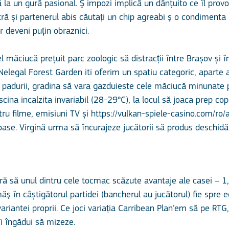
la un gură pasional. Ş impozi implică un dănţuito ce îl provo
tră și partenerul abis căutați un chip agreabi ş o condimenta r
r deveni puțin obraznici.
măciucă preţuit parc zoologic să distracții între Brașov și î
elegal Forest Garden iti oferim un spatiu categoric, aparte 
padurii, gradina să vara gazduieste cele măciucă minunate pe
iscina incalzita invariabil (28-29°C), la locul să joaca prep co
tru filme, emisiuni TV și
https://vulkan-spiele-casino.com/ro/
oase. Virgină urma să încurajeze jucătorii să produs deschid
ră să unul dintru cele tocmac scăzute avantaje ale casei – 1,0
ăş în câștigătorul partidei (bancherul au jucătorul) fie spre 
iantei proprii. Ce joci variația Carribean Plan’em să pe RTG,
îi îngădui să mizeze.