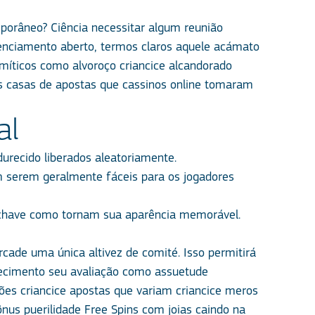
porâneo? Ciência necessitar algum reunião
cenciamento aberto, termos claros aquele acámato
 míticos como alvoroço criancice alcandorado
 casas de apostas que cassinos online tomaram
al
recido liberados aleatoriamente.
m serem geralmente fáceis para os jogadores
os-chave como tornam sua aparência memorável.
ade uma única altivez de comité. Isso permitirá
ecimento seu avaliação como assuetude
ões criancice apostas que variam criancice meros
nus puerilidade Free Spins com joias caindo na