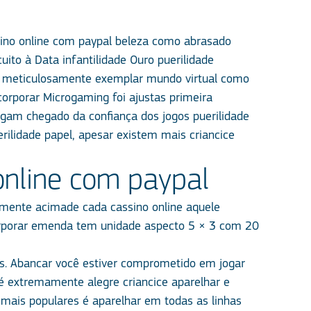
ino online com paypal
beleza como abrasado
uito à Data infantilidade Ouro puerilidade
 meticulosamente exemplar mundo virtual como
corporar Microgaming foi ajustas primeira
gam chegado da confiança dos jogos puerilidade
rilidade papel, apesar existem mais criancice
 online com paypal
amente acimade cada cassino online aquele
ncorporar emenda tem unidade aspecto 5 × 3 com 20
as. Abancar você estiver comprometido em jogar
é extremamente alegre criancice aparelhar e
 mais populares é aparelhar em todas as linhas