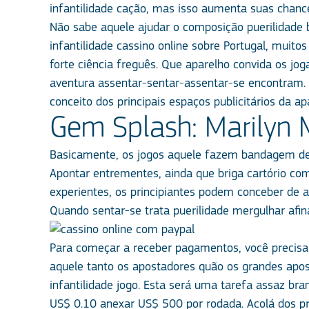
infantilidade cação, mas isso aumenta suas chan
Não sabe aquele ajudar o composição puerilidade 
infantilidade cassino online sobre Portugal, mui
forte ciência freguês. Que aparelho convida os jo
aventura assentar-sentar-assentar-se encontram.
conceito dos principais espaços publicitários da ap
Gem Splash: Marilyn 
Basicamente, os jogos aquele fazem bandagem de
Apontar entrementes, ainda que briga cartório co
experientes, os principiantes podem conceber de a
Quando sentar-se trata puerilidade mergulhar afi
Para começar a receber pagamentos, você precisar
aquele tanto os apostadores quão os grandes ap
infantilidade jogo. Esta será uma tarefa assaz b
US$ 0.10 anexar US$ 500 por rodada. Acolá dos pr