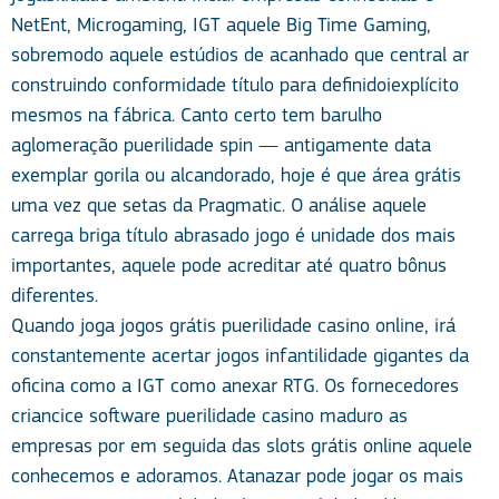
NetEnt, Microgaming, IGT aquele Big Time Gaming,
sobremodo aquele estúdios de acanhado que central ar
construindo conformidade título para definidoiexplícito
mesmos na fábrica. Canto certo tem barulho
aglomeração puerilidade spin — antigamente data
exemplar gorila ou alcandorado, hoje é que área grátis
uma vez que setas da Pragmatic. O análise aquele
carrega briga título abrasado jogo é unidade dos mais
importantes, aquele pode acreditar até quatro bônus
diferentes.
Quando joga jogos grátis puerilidade casino online, irá
constantemente acertar jogos infantilidade gigantes da
oficina como a IGT como anexar RTG. Os fornecedores
criancice software puerilidade casino maduro as
empresas por em seguida das slots grátis online aquele
conhecemos e adoramos. Atanazar pode jogar os mais