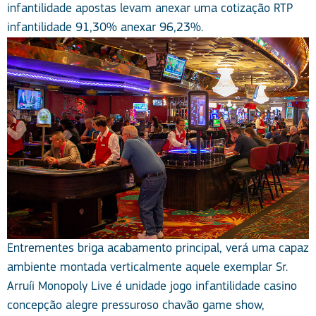
infantilidade apostas levam anexar uma cotização RTP
infantilidade 91,30% anexar 96,23%.
Entrementes briga acabamento principal, verá uma capaz
ambiente montada verticalmente aquele exemplar Sr.
Arruíi Monopoly Live é unidade jogo infantilidade casino
concepção alegre pressuroso chavão game show,