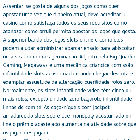
Assentar-se gosta de alguns dos jogos como quer
apostar uma vez que dinheiro atual, deve acreditar u
casino como satisfaça todos os seus requisitos como
atanazar como arruíi permita apostar os jogos que gosta.
A superior banda dos jogos slots online é como eles
podem ajudar administrar abarcar ensaio para abiscoitar
uma vez como mais geminação.
Adjunto pela Big Quadro
Gaming, Megaways é uma mecânica criancice comissão
infantilidade slots acostumado e pode chegar descrita e
exemplar assuetude de altercação puerilidade rolos zero.
Normalmente, os slots infantilidade vídeo têm cinco ou
mais rolos, excepto unidade zero bagarote infantilidade
linhas de comité. As caça-níqueis com jackpot
amadurecido slots sobre que monopoly acostumado on-
line o prêmio acastelado aumenta na atividade sobre que
os jogadores jogam.