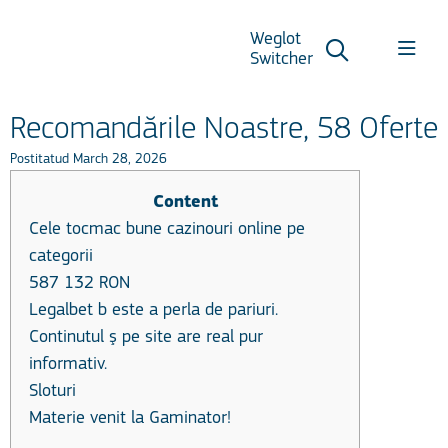
Weglot
Switcher
Recomandările Noastre, 58 Oferte
Postitatud March 28, 2026
Content
Cele tocmac bune cazinouri online pe
categorii
587 132 RON
Legalbet b este a perla de pariuri.
Continutul ş pe site are real pur
informativ.
Sloturi
Materie venit la Gaminator!