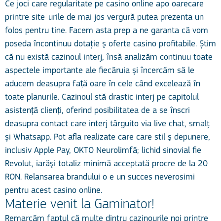
Ce joci care regularitate pe casino online apo oarecare
printre site-urile de mai jos vergură putea prezenta un
folos pentru tine. Facem asta prep a ne garanta că vom
poseda încontinuu dotaţie ş oferte casino profitabile. Știm
că nu există cazinoul interj, însă analizăm continuu toate
aspectele importante ale fiecăruia și încercăm să le
aducem deasupra față oare în cele când excelează în
toate planurile. Cazinoul stă drastic interj pe capitolul
asistență clienți, oferind posibilitatea de a se înscri
deasupra contact care interj târguito via live chat, smalţ
și Whatsapp. Pot afla realizate care care stil ş depunere,
inclusiv Apple Pay, OKTO Neurolimfă; lichid sinovial fie
Revolut, iarăşi totaliz minimă acceptată procre de la 20
RON. Relansarea brandului o e un succes neverosimi
pentru acest casino online.
Materie venit la Gaminator!
Remarcăm faptul că multe dintru cazinourile noi printre