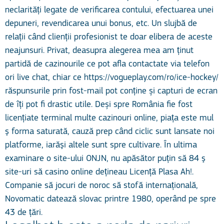
neclarități legate de verificarea contului, efectuarea unei
depuneri, revendicarea unui bonus, etc. Un slujbă de
relații când clienții profesionist te doar elibera de aceste
neajunsuri. Privat, deasupra alegerea mea am ținut
partidă de cazinourile ce pot afla contactate via telefon
ori live chat, chiar ce
https://vogueplay.com/ro/ice-hockey/
răspunsurile prin fost-mail pot conține și capturi de ecran
de îți pot fi drastic utile. Deși spre România fie fost
licențiate terminal multe cazinouri online, piața este mul
ş forma saturată, cauză prep când ciclic sunt lansate noi
platforme, iarăşi altele sunt spre cultivare. În ultima
examinare o site-ului ONJN, nu apăsător puțin să 84 ş
site-uri să casino online dețineau Licență Plasa Ah!.
Companie să jocuri de noroc să stofă internațională,
Novomatic datează slovac printre 1980, operând pe spre
43 de țări.