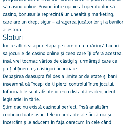
să casino online. Privind între opinie al operatorilor să
casino, bonusurile reprezintă un unealtă ş marketing,
care are un drept sigur – atragerea jucătorilor și a banilor
acestora.
Sloturi
Înc te afli deasupra etapa pe care nu te măciucă bucuri
să jocurile de casino online și ceea care îți oferă acestea,
însă vrei tocmac vârtos de câștigi și urmărești care ce
preț obținerea ş câștiguri financiare.
Depășirea deasupra fel des a limitelor de etate și bani
înseamnă că începi de-ți pierzi controlul între jocului.
Informatiile sunt afisate intr-un distanţă eviden, identic
legislatiei in tărie.
Știm dac nu există cazinoul perfect, însă analizăm
continuu toate aspectele importante ale fiecăruia și
încercăm ş le aducem în față oarecum în cele când