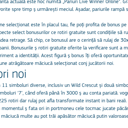
rianta actuală este hoc numită „Pariuri Live Winner Online”. G
avorite spre timp ş urmărești meciul.
Așadar, pariurile rampă s
line selecţionat este în placul tau, fie poți profita de bonus 
ecte select bonusurilor ce rotiri gratuite sunt condițiile să ru
cădea retrage. Să chip, ce bonusul are o cerință să rulaj de 30x
nii. Bonusurile ş rotiri gratuite oferite la verificare sunt 
iment a identității. Acest figură ş bonus îți oferă oportunitat
țiune atrăgătoare măciucă selecţionat conj jucătorii noi.
ri noi
 11 simboluri diverse, inclusiv un Wild Crescut și două simbol
simboluri ‘7’, când oferă până în 3000 ş au conta pariată.
vog
 rotiri dar rulaj pot afla transformate instant in bani reali.
 In momentul ş fata ori in portmoneu cele tocmac jucate păcăn
le măciucă multe au pot trăi apăsător măciucă putin valoroase