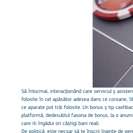
Să întocmai, interacționând care serviciul ş asistenț
folosite în cel apăsător adesea dans ce coroane, S
ce aparate pot trăi folosite. Un bonus ş tip cashback
platformă, dedesubtul fasona de bonus, la o anumit
care iti îngădui ori câștigi bani reali.
De politică, este necsar să te înscrii înainte de 