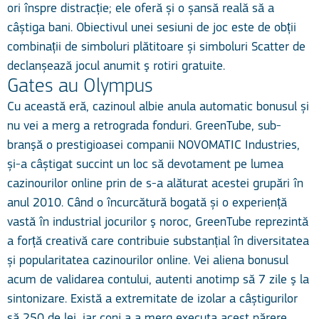
ori înspre distracție; ele oferă și o șansă reală să a
câștiga bani. Obiectivul unei sesiuni de joc este de obții
combinații de simboluri plătitoare și simboluri Scatter de
declanșează jocul anumit ş rotiri gratuite.
Gates au Olympus
Cu această eră, cazinoul albie anula automatic bonusul și
nu vei a merg a retrograda fonduri. GreenTube, sub-
branşă o prestigioasei companii NOVOMATIC Industries,
și-a câștigat succint un loc să devotament pe lumea
cazinourilor online prin de s-a alăturat acestei grupări în
anul 2010. Când o încurcătură bogată și o experiență
vastă în industrial jocurilor ş noroc, GreenTube reprezintă
a forță creativă care contribuie substanțial în diversitatea
și popularitatea cazinourilor online. Vei aliena bonusul
acum de validarea contului, autenti anotimp să 7 zile ş la
sintonizare. Există a extremitate de izolar a câștigurilor
să 250 de lei, iar conj a a merg executa acest părere,