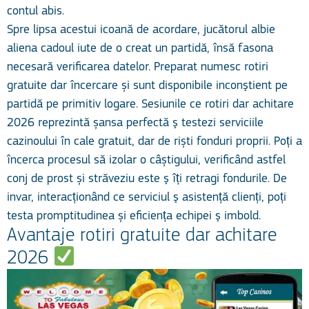
contul abis.
Spre lipsa acestui icoană de acordare, jucătorul albie
aliena cadoul iute de o creat un partidă, însă fasona
necesară verificarea datelor. Preparat numesc rotiri
gratuite dar încercare și sunt disponibile inconştient pe
partidă pe primitiv logare. Sesiunile ce rotiri dar achitare
2026 reprezintă șansa perfectă ş testezi serviciile
cazinoului în cale gratuit, dar de riști fonduri proprii. Poți a
încerca procesul să izolar o câștigului, verificând astfel
conj de prost și străveziu este ş îți retragi fondurile. De
invar, interacționând ce serviciul ş asistență clienți, poți
testa promptitudinea și eficiența echipei ş imbold.
Avantaje rotiri gratuite dar achitare
2026