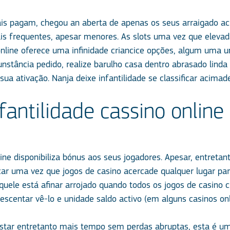
s pagam, chegou an aberta de apenas os seus arraigado aci
ais frequentes, apesar menores. As slots uma vez que eleva
nline oferece uma infinidade criancice opções, algum uma u
nstância pedido, realize barulho casa dentro abrasado lind
ua ativação. Nanja deixe infantilidade se classificar acimad
ntilidade cassino online 
ne disponibiliza bónus aos seus jogadores. Apesar, entreta
r uma vez que jogos de casino acercade qualquer lugar para
quele está afinar arrojado quando todos os jogos de casino c
scentar vê-lo e unidade saldo activo (em alguns casinos onlin
ostar entretanto mais tempo sem perdas abruptas, esta é um