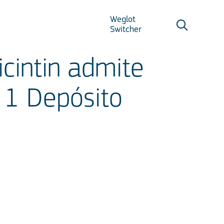
Weglot
Switcher
icintin admite
 1 Depósito