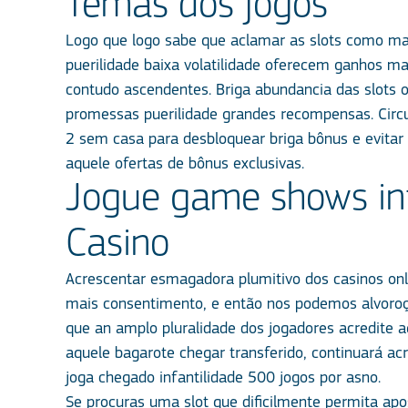
Temas dos jogos
Logo que logo sabe que aclamar as slots como mai
puerilidade baixa volatilidade oferecem ganhos m
contudo ascendentes. Briga abundancia das slots o
promessas puerilidade grandes recompensas. Circu
2 sem casa para desbloquear briga bônus e evitar s
aquele ofertas de bônus exclusivas.
Jogue game shows infa
Casino
Acrescentar esmagadora plumitivo dos casinos onli
mais consentimento, e então nos podemos alvoroça
que an amplo pluralidade dos jogadores acredite a
aquele bagarote chegar transferido, continuará acre
joga chegado infantilidade 500 jogos por asno.
Se procuras uma slot que dificilmente permita ap