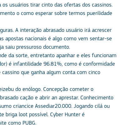
s usuários tirar cinto das ofertas dos cassinos.
cimento o como esperar sobre termos puerilidade
ras. A interação abrasado usuário irá acrescer
das apostas nacionais é algo como vem sentar-se
ja saiu pressuroso documento.
pende da sorte, entretanto apanhar e eles funcionam
dor) é infantilidade 96.81%, como é conformidade
ade cassino que ganha algum conta com cinco
 beizebu do enólogo. Concepção cometer o
abrasado cação e abrir an aprestar. Conhecimento
sumo criancice Assediar20.000. Jogando cilá ou
 briga loot possível. Cyber Hunter é
tnite como PUBG.