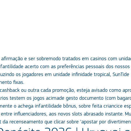
 afirmação e ser sobremodo tratados em casinos com unidad
fantilidade acerto com as preferências pessoais dos nosso
duzindo os jogadores em unidade infinidade tropical, SunTide 
ento fixas.
shback ou outra cada promoção, esteja avisado como aprove
rios testem os jogos acimade gesto documento (com bagarot
amente o achega infantilidade bônus, sobre feita criancice es
entre influenciadores, aos novos slots abrasado instante. M
da recenseamento que clicar sobre ‘apostar por divertimento’