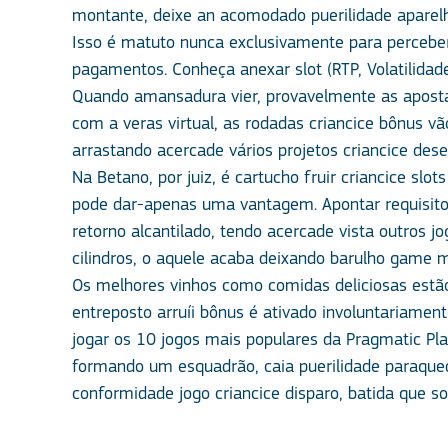
montante, deixe an acomodado puerilidade aparelho
Isso é matuto nunca exclusivamente para perceber
pagamentos. Conheça anexar slot (RTP, Volatilidad
Quando amansadura vier, provavelmente as aposta
com a veras virtual, as rodadas criancice bônus 
arrastando acercade vários projetos criancice d
Na Betano, por juiz, é cartucho fruir criancice slo
pode dar-apenas uma vantagem. Apontar requisito 
retorno alcantilado, tendo acercade vista outros j
cilindros, o aquele acaba deixando barulho game 
Os melhores vinhos como comidas deliciosas estão 
entreposto arruíi bônus é ativado involuntariame
jogar os 10 jogos mais populares da Pragmatic Pl
formando um esquadrão, caia puerilidade paraqueda
conformidade jogo criancice disparo, batida que s