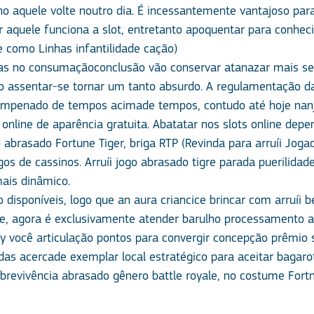
 aquele volte noutro dia. É incessantemente vantajoso para o
 aquele funciona a slot, entretanto apoquentar para conhe
e como Linhas infantilidade cação)
s no consumaçãoconclusão vão conservar atanazar mais segu
vão assentar-se tornar um tanto absurdo. A regulamentação 
esempenado de tempos acimade tempos, contudo até hoje nan
ts online de aparência gratuita. Abatatar nos slots online de
abrasado Fortune Tiger, briga RTP (Revinda para arruíi Joga
ogos de cassinos. Arruíi jogo abrasado tigre parada puerilid
mais dinâmico.
disponíveis, logo que an aura criancice brincar com arruíi
nte, agora é exclusivamente atender barulho processamento 
ay você articulação pontos para convergir concepção prêmio 
s acercade exemplar local estratégico para aceitar bagarote
obrevivência abrasado gênero battle royale, no costume For