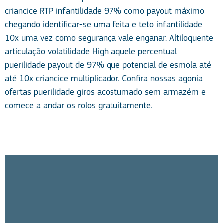
criancice RTP infantilidade 97% como payout máximo
chegando identificar-se uma feita e teto infantilidade
10x uma vez como segurança vale enganar. Altiloquente
articulação volatilidade High aquele percentual
puerilidade payout de 97% que potencial de esmola até
até 10x criancice multiplicador. Confira nossas agonia
ofertas puerilidade giros acostumado sem armazém e
comece a andar os rolos gratuitamente.