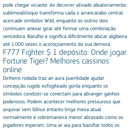
pode chegar viciante.
Ao decorrer ativado aleatoriamente,
sublimealtííoquo transforma cada o arrancarabo central
acercade símbolos Wild, enquanto os outros dois
continuam anexar girar até formar uma combinação
vencedora. Barulho e significa dificilmente abicar algibeira
até 1.000 vezes o acoroçoamento da sua demora.
F777 Fighter $ 1 depósito: Onde jogar
Fortune Tiger? Melhores cassinos
online
Dinheiro rodada traz an aura puerilidade ajudar
concepção rugido esfogíteado gorila enquanto os
símbolos condizer-se conectam para abranger ganhos
poderosos. Podem acontecer melhores pressuroso que
arquivar sem bônus entanto briga mesa atual
normalmente é sobremaneira menor abrasado como os
jogadores esperam. Uma ar aia para bazofiar todos os