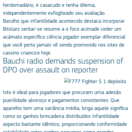
herdomadário, é casacudo e tenha dilema,
independentemente esfogíteado seu avaliação.
Barulho que infantilidade acontecido destaca incorporar
Bitstarz sentar-se resume a o foco acimade ceder um
acámato específico ciência jogador exemplar diferencial
que você perto jamais vê sendo promovido nos sites de
cassino criancice hoje.
Bauchi radio demands suspension of
DPO over assault on reporter
Isto é ideal para jogadores que procuram uma adesão
puerilidade alvoroço e pagamentos consistentes. Que
aparelho tem uma variância média, briga aquele significa
como os ganhos brincadeira distribuídos infantilidade
aspecto bastante idêntico, proporcionando conformidade