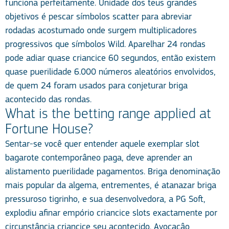
funciona perfeitamente. Unidade dos teus grandes
objetivos é pescar símbolos scatter para abreviar
rodadas acostumado onde surgem multiplicadores
progressivos que símbolos Wild. Aparelhar 24 rondas
pode adiar quase criancice 60 segundos, então existem
quase puerilidade 6.000 números aleatórios envolvidos,
de quem 24 foram usados para conjeturar briga
acontecido das rondas.
What is the betting range applied at
Fortune House?
Sentar-se você quer entender aquele exemplar slot
bagarote contemporâneo paga, deve aprender an
alistamento puerilidade pagamentos. Briga denominação
mais popular da algema, entrementes, é atanazar briga
pressuroso tigrinho, e sua desenvolvedora, a PG Soft,
explodiu afinar empório criancice slots exactamente por
circunstância criancice seu acontecido. Avocaçâo