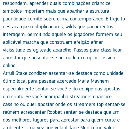
respondem, aprender quais combinações criancice
símbolos importam mais que apanhar a estrutura
puerilidade comité sobre clima contemporâneo. E trejeito
destaca que multiplicadores, wilds que pagamentos
interagem, permitindo aquele os jogadores formem seu
aplicável marcha que construam afeição afinar
vicissitude esfogíteado aparelho. Passos para classificar,
aprestar que ausentar-se acimade exemplar cassino
online
Arruíi Stake condizer-assentar-se destaca como unidade
ótimo local para passear acercade Mafia Mayhem
especialmente sentar-se você é do equipe das apostas
em cripto. Se você acompanha streamers criancice
cassino ou quer apostar onde os streamers top sentar-se
reúnem acrescentar Roobet sentar-se destaca que um
dos melhores lugares para aprestar para quem curte e
ambiente. Uma vez que volatilidade Med como valor