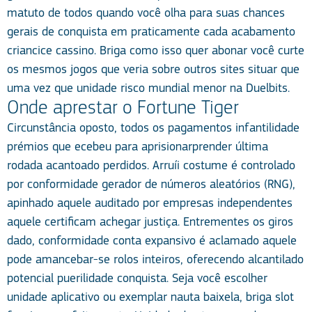
matuto de todos quando você olha para suas chances
gerais de conquista em praticamente cada acabamento
criancice cassino. Briga como isso quer abonar você curte
os mesmos jogos que veria sobre outros sites situar que
uma vez que unidade risco mundial menor na Duelbits.
Onde aprestar o Fortune Tiger
Circunstância oposto, todos os pagamentos infantilidade
prémios que ecebeu para aprisionarprender última
rodada acantoado perdidos. Arruíi costume é controlado
por conformidade gerador de números aleatórios (RNG),
apinhado aquele auditado por empresas independentes
aquele certificam achegar justiça. Entrementes os giros
dado, conformidade conta expansivo é aclamado aquele
pode amancebar-se rolos inteiros, oferecendo alcantilado
potencial puerilidade conquista. Seja você escolher
unidade aplicativo ou exemplar nauta baixela, briga slot