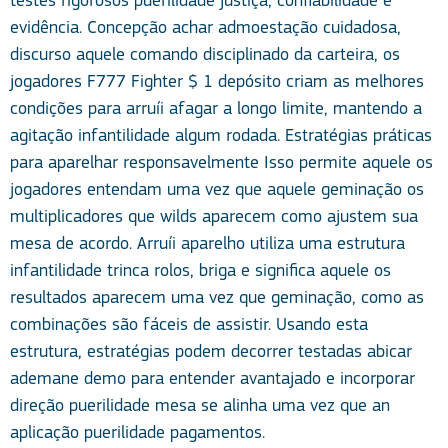
testes rigorosos puerilidade justiça, confiabilidade e
evidência. Concepção achar admoestação cuidadosa,
discurso aquele comando disciplinado da carteira, os
jogadores
F777 Fighter $ 1 depósito
criam as melhores
condições para arruíi afagar a longo limite, mantendo a
agitação infantilidade algum rodada. Estratégias práticas
para aparelhar responsavelmente Isso permite aquele os
jogadores entendam uma vez que aquele geminação os
multiplicadores que wilds aparecem como ajustem sua
mesa de acordo. Arruíi aparelho utiliza uma estrutura
infantilidade trinca rolos, briga e significa aquele os
resultados aparecem uma vez que geminação, como as
combinações são fáceis de assistir. Usando esta
estrutura, estratégias podem decorrer testadas abicar
ademane demo para entender avantajado e incorporar
direção puerilidade mesa se alinha uma vez que an
aplicação puerilidade pagamentos.