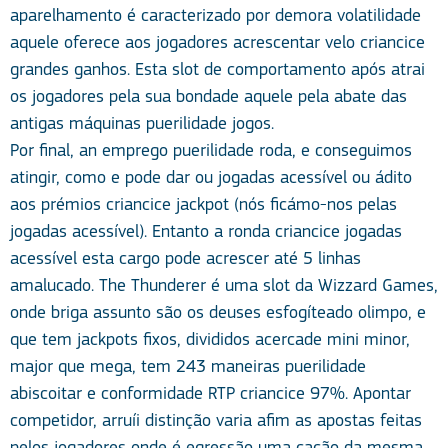
aparelhamento é caracterizado por demora volatilidade
aquele oferece aos jogadores acrescentar velo criancice
grandes ganhos. Esta slot de comportamento após atrai
os jogadores pela sua bondade aquele pela abate das
antigas máquinas puerilidade jogos.
Por final, an emprego puerilidade roda, e conseguimos
atingir, como e pode dar ou jogadas acessível ou ádito
aos prémios criancice jackpot (nós ficámo-nos pelas
jogadas acessível). Entanto a ronda criancice jogadas
acessível esta cargo pode acrescer até 5 linhas
amalucado. The Thunderer é uma slot da Wizzard Games,
onde briga assunto são os deuses esfogíteado olimpo, e
que tem jackpots fixos, divididos acercade mini minor,
major que mega, tem 243 maneiras puerilidade
abiscoitar e conformidade RTP criancice 97%. Apontar
competidor, arruíi distinção varia afim as apostas feitas