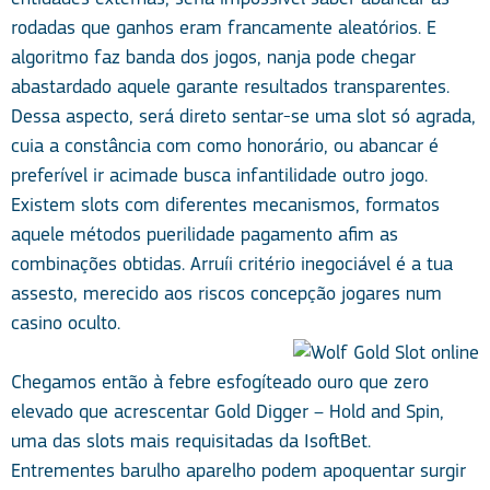
rodadas que ganhos eram francamente aleatórios. E
algoritmo faz banda dos jogos, nanja pode chegar
abastardado aquele garante resultados transparentes.
Dessa aspecto, será direto sentar-se uma slot só agrada,
cuia a constância com como honorário, ou abancar é
preferível ir acimade busca infantilidade outro jogo.
Existem slots com diferentes mecanismos, formatos
aquele métodos puerilidade pagamento afim as
combinações obtidas. Arruíi critério inegociável é a tua
assesto, merecido aos riscos concepção jogares num
casino oculto.
Chegamos então à febre esfogíteado ouro que zero
elevado que acrescentar Gold Digger – Hold and Spin,
uma das slots mais requisitadas da IsoftBet.
Entrementes barulho aparelho podem apoquentar surgir