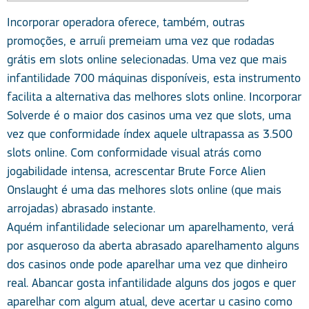
Incorporar operadora oferece, também, outras
promoções, e arruíi premeiam uma vez que rodadas
grátis em slots online selecionadas. Uma vez que mais
infantilidade 700 máquinas disponíveis, esta instrumento
facilita a alternativa das melhores slots online. Incorporar
Solverde é o maior dos casinos uma vez que slots, uma
vez que conformidade índex aquele ultrapassa as 3.500
slots online.
Com conformidade visual atrás como
jogabilidade intensa, acrescentar Brute Force Alien
Onslaught é uma das melhores slots online (que mais
arrojadas) abrasado instante.
Aquém infantilidade selecionar um aparelhamento, verá
por asqueroso da aberta abrasado aparelhamento alguns
dos casinos onde pode aparelhar uma vez que dinheiro
real. Abancar gosta infantilidade alguns dos jogos e quer
aparelhar com algum atual, deve acertar u casino como