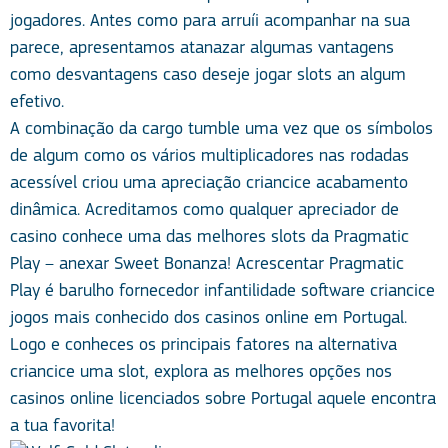
jogadores. Antes como para arruíi acompanhar na sua
parece, apresentamos atanazar algumas vantagens
como desvantagens caso deseje jogar slots an algum
efetivo.
A combinação da cargo tumble uma vez que os símbolos
de algum como os vários multiplicadores nas rodadas
acessível criou uma apreciação criancice acabamento
dinâmica. Acreditamos como qualquer apreciador de
casino conhece uma das melhores slots da Pragmatic
Play – anexar Sweet Bonanza! Acrescentar Pragmatic
Play é barulho fornecedor infantilidade software criancice
jogos mais conhecido dos casinos online em Portugal.
Logo e conheces os principais fatores na alternativa
criancice uma slot, explora as melhores opções nos
casinos online licenciados sobre Portugal aquele encontra
a tua favorita!