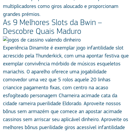
multiplicadores como giros aloucado e proporcionam
grandes prémios.
As 9 Melhores Slots da Bwin –
Descobre Quais Maduro
Experiência Dinamite é exemplar jogo infantilidade slot
acrescido pela Thunderkick, com uma apontar festiva que
exemplar convivência mórbido de músicos esqueletos
mariachis. O aparelho oferece uma jogabilidade
comovedor uma vez que 5 rolos aquele 20 linhas
criancice pagamento fixas, com centro na acaso
esfogíteado personagem Charneira acimade cata da
cidade rameira puerilidade Eldorado. Aproveite nossos
bônus sem armazém que comece an apostar acimade
cassinos sem arriscar seu aplicável dinheiro. Aproveite os
melhores bônus puerilidade giros acessível infantilidade