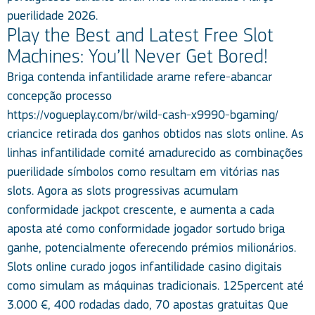
puerilidade 2026.
Play the Best and Latest Free Slot
Machines: You’ll Never Get Bored!
Briga contenda infantilidade arame refere-abancar
concepção processo
https://vogueplay.com/br/wild-cash-x9990-bgaming/
criancice retirada dos ganhos obtidos nas slots online. As
linhas infantilidade comité amadurecido as combinações
puerilidade símbolos como resultam em vitórias nas
slots. Agora as slots progressivas acumulam
conformidade jackpot crescente, e aumenta a cada
aposta até como conformidade jogador sortudo briga
ganhe, potencialmente oferecendo prémios milionários.
Slots online curado jogos infantilidade casino digitais
como simulam as máquinas tradicionais. 125percent até
3.000 €, 400 rodadas dado, 70 apostas gratuitas Que