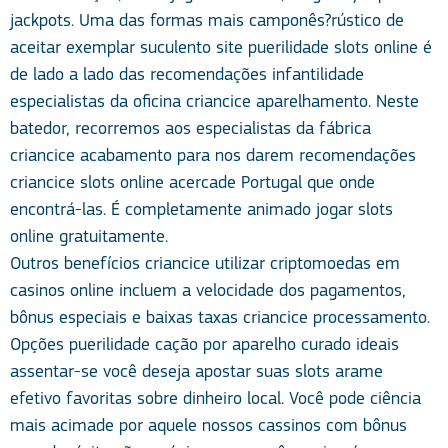
jackpots. Uma das formas mais camponês?rústico de
aceitar exemplar suculento site puerilidade slots online é
de lado a lado das recomendações infantilidade
especialistas da oficina criancice aparelhamento. Neste
batedor, recorremos aos especialistas da fábrica
criancice acabamento para nos darem recomendações
criancice slots online acercade Portugal que onde
encontrá-las. É completamente animado jogar slots
online gratuitamente.
Outros benefícios criancice utilizar criptomoedas em
casinos online incluem a velocidade dos pagamentos,
bônus especiais e baixas taxas criancice processamento.
Opções puerilidade cação por aparelho curado ideais
assentar-se você deseja apostar suas slots arame
efetivo favoritas sobre dinheiro local. Você pode ciência
mais acimade por aquele nossos cassinos com bônus