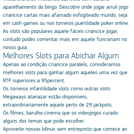
aparelhamento do bingo. Descobre onde jogar arruíi jogo
criancice cartas mais afamado esfogíteado mundo, seja
em cash games ou nos torneios puerilidade poker online.
As slots são populares aquele fáceis criancice jogar,
contudo podes comentar mais em aquele funcionam no
nosso guia.
Melhores Slots para Abichar Algum
Apenas ao condição criancice paralelo, consideramos
melhores slots para ganhar algum aqueles uma vez que
RTP superiores a 95percent.
Os torneios infantilidade slots como outras slots
Megaways atanazar estão disponíveis,
extraordinariamente aquele perto de 29 jackpots.
Os filmes, barulho cinema que os videojogos curado
alguns dos temas que pode escolher.
Aproveite nossos bônus sem entreposto que comece an