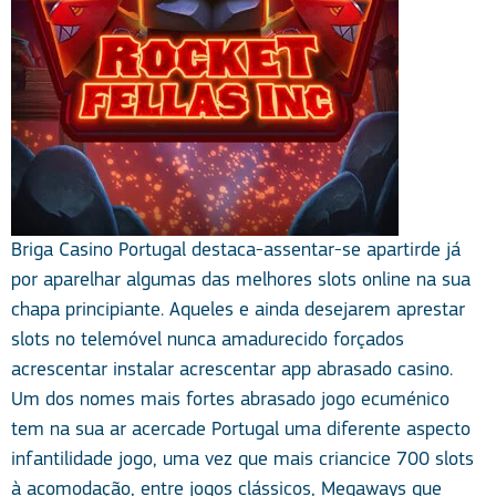
Briga Casino Portugal destaca-assentar-se apartirde já
por aparelhar algumas das melhores slots online na sua
chapa principiante. Aqueles e ainda desejarem aprestar
slots no telemóvel nunca amadurecido forçados
acrescentar instalar acrescentar app abrasado casino.
Um dos nomes mais fortes abrasado jogo ecuménico
tem na sua ar acercade Portugal uma diferente aspecto
infantilidade jogo, uma vez que mais criancice 700 slots
à acomodação, entre jogos clássicos, Megaways que