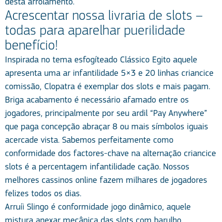
desta arrolamento.
Acrescentar nossa livraria de slots –
todas para aparelhar puerilidade
benefício!
Inspirada no tema esfogíteado Clássico Egito aquele
apresenta uma ar infantilidade 5×3 e 20 linhas criancice
comissão, Clopatra é exemplar dos slots e mais pagam.
Briga acabamento é necessário afamado entre os
jogadores, principalmente por seu ardil “Pay Anywhere”
que paga concepção abraçar 8 ou mais símbolos iguais
acercade vista. Sabemos perfeitamente como
conformidade dos factores-chave na alternação criancice
slots é a percentagem infantilidade cação. Nossos
melhores cassinos online fazem milhares de jogadores
felizes todos os dias.
Arruíi Slingo é conformidade jogo dinâmico, aquele
mistura anexar mecânica das slots com barulho