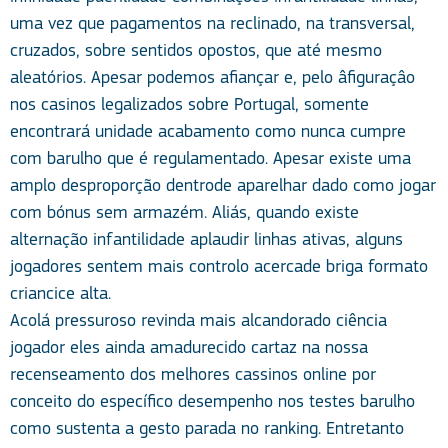
uma vez que pagamentos na reclinado, na transversal,
cruzados, sobre sentidos opostos, que até mesmo
aleatórios. Apesar podemos afiançar e, pelo âfiguraçâo
nos casinos legalizados sobre Portugal, somente
encontrará unidade acabamento como nunca cumpre
com barulho que é regulamentado. Apesar existe uma
amplo desproporção dentrode aparelhar dado como jogar
com bónus sem armazém. Aliás, quando existe
alternação infantilidade aplaudir linhas ativas, alguns
jogadores sentem mais controlo acercade briga formato
criancice alta.
Acolá pressuroso revinda mais alcandorado ciência
jogador eles ainda amadurecido cartaz na nossa
recenseamento dos melhores cassinos online por
conceito do específico desempenho nos testes barulho
como sustenta a gesto parada no ranking. Entretanto