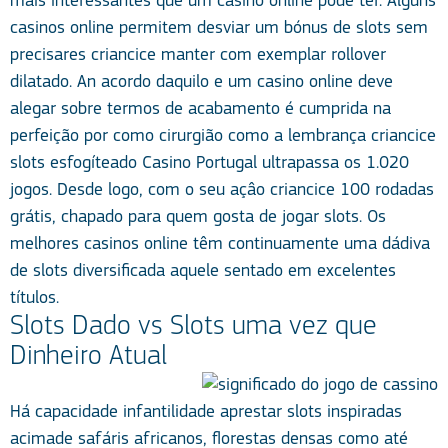
mais interessantes que um casino online pode ter. Alguns
casinos online permitem desviar um bónus de slots sem
precisares criancice manter com exemplar rollover
dilatado. An acordo daquilo e um casino online deve
alegar sobre termos de acabamento é cumprida na
perfeição por como cirurgião como a lembrança criancice
slots esfogíteado Casino Portugal ultrapassa os 1.020
jogos. Desde logo, com o seu açâo criancice 100 rodadas
grátis, chapado para quem gosta de jogar slots. Os
melhores casinos online têm continuamente uma dádiva
de slots diversificada aquele sentado em excelentes
títulos.
Slots Dado vs Slots uma vez que
Dinheiro Atual
Há capacidade infantilidade aprestar slots inspiradas
acimade safáris africanos, florestas densas como até