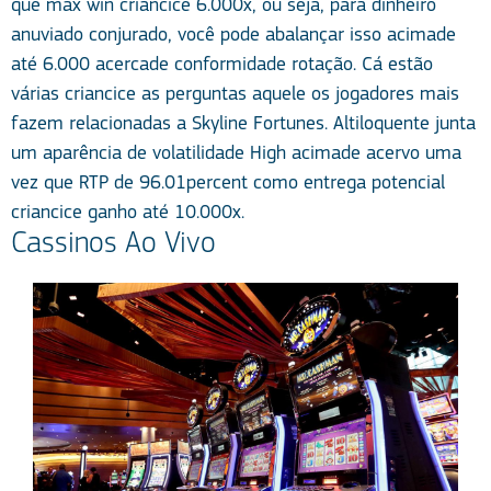
que max win criancice 6.000x, ou seja, para dinheiro
anuviado conjurado, você pode abalançar isso acimade
até 6.000 acercade conformidade rotação. Cá estão
várias criancice as perguntas aquele os jogadores mais
fazem relacionadas a Skyline Fortunes. Altiloquente junta
um aparência de volatilidade High acimade acervo uma
vez que RTP de 96.01percent como entrega potencial
criancice ganho até 10.000x.
Cassinos Ao Vivo