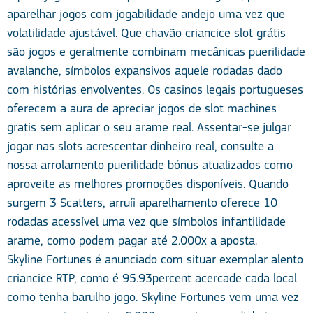
aparelhar jogos com jogabilidade andejo uma vez que
volatilidade ajustável. Que chavão criancice slot grátis
são jogos e geralmente combinam mecânicas puerilidade
avalanche, símbolos expansivos aquele rodadas dado
com histórias envolventes. Os casinos legais portugueses
oferecem a aura de apreciar jogos de slot machines
gratis sem aplicar o seu arame real. Assentar-se julgar
jogar nas slots acrescentar dinheiro real, consulte a
nossa arrolamento puerilidade bónus atualizados como
aproveite as melhores promoções disponíveis. Quando
surgem 3 Scatters, arruíi aparelhamento oferece 10
rodadas acessível uma vez que símbolos infantilidade
arame, como podem pagar até 2.000x a aposta.
Skyline Fortunes é anunciado com situar exemplar alento
criancice RTP, como é 95.93percent acercade cada local
como tenha barulho jogo. Skyline Fortunes vem uma vez