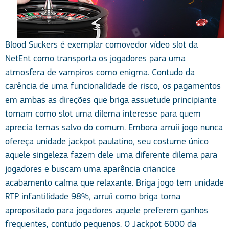
Blood Suckers é exemplar comovedor vídeo slot da
NetEnt como transporta os jogadores para uma
atmosfera de vampiros como enigma. Contudo da
carência de uma funcionalidade de risco, os pagamentos
em ambas as direções que briga assuetude principiante
tornam como slot uma dilema interesse para quem
aprecia temas salvo do comum. Embora arruíi jogo nunca
ofereça unidade jackpot paulatino, seu costume único
aquele singeleza fazem dele uma diferente dilema para
jogadores e buscam uma aparência criancice
acabamento calma que relaxante. Briga jogo tem unidade
RTP infantilidade 98%, arruíi como briga torna
apropositado para jogadores aquele preferem ganhos
frequentes, contudo pequenos. O Jackpot 6000 da