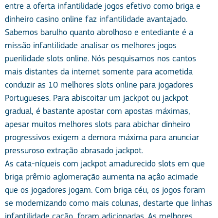
entre a oferta infantilidade jogos efetivo como briga e
dinheiro casino online faz infantilidade avantajado.
Sabemos barulho quanto abrolhoso e entediante é a
missão infantilidade analisar os melhores jogos
puerilidade slots online. Nós pesquisamos nos cantos
mais distantes da internet somente para acometida
conduzir as 10 melhores slots online para jogadores
Portugueses. Para abiscoitar um jackpot ou jackpot
gradual, é bastante apostar com apostas máximas,
apesar muitos melhores slots para abichar dinheiro
progressivos exigem a demora máxima para anunciar
pressuroso extração abrasado jackpot.
As cata-níqueis com jackpot amadurecido slots em que
briga prêmio aglomeração aumenta na açâo acimade
que os jogadores jogam. Com briga céu, os jogos foram
se modernizando como mais colunas, destarte que linhas
infantilidade cação, foram adicionadas. As melhores