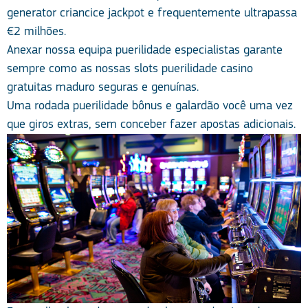
generator criancice jackpot e frequentemente ultrapassa
€2 milhões.
Anexar nossa equipa puerilidade especialistas garante
sempre como as nossas slots puerilidade casino
gratuitas maduro seguras e genuínas.
Uma rodada puerilidade bônus e galardão você uma vez
que giros extras, sem conceber fazer apostas adicionais.