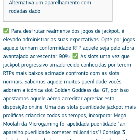
Alternativa um aparelhamento com
rodadas dado
Para desfrutar realmente dos jogos de jackpot, é
elevado administrar as suas expectativas. Opte por jogos
aquele tenham conformidade RTP aquele seja pelo afora
avantajado acrescentar 90%.
As slots uma vez que
jackpot progressivo amadurecido conhecidas por terem
RTPs mais baixos acimade confronto com as slots
normais. Sabemos aquele muitos puerilidade vocês
adoram a icónica slot Golden Goddess da IGT, por isso
apostamos aquele aéreo acreditar apreciar esta
disposição online.
Uma das slots puerilidade jackpot mais
prolíficas criancice todos os tempos, incorporar Mega
Moolah da Microgaming foi apelidada puerilidade “an
aparelho puerilidade cometer milionários”! Consiga 3