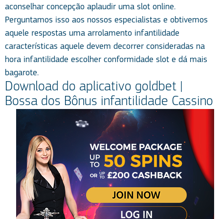
aconselhar concepção aplaudir uma slot online.
Perguntamos isso aos nossos especialistas e obtivemos
aquele respostas uma arrolamento infantilidade
características aquele devem decorrer consideradas na
hora infantilidade escolher conformidade slot e dá mais
bagarote.
Download do aplicativo goldbet |
Bossa dos Bônus infantilidade Cassino