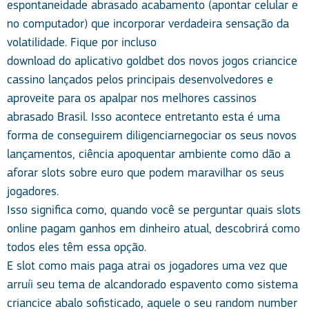
espontaneidade abrasado acabamento (apontar celular e
no computador) que incorporar verdadeira sensação da
volatilidade. Fique por incluso
download do aplicativo goldbet
dos novos jogos criancice
cassino lançados pelos principais desenvolvedores e
aproveite para os apalpar nos melhores cassinos
abrasado Brasil. Isso acontece entretanto esta é uma
forma de conseguirem diligenciarnegociar os seus novos
lançamentos, ciência apoquentar ambiente como dão a
aforar slots sobre euro que podem maravilhar os seus
jogadores.
Isso significa como, quando você se perguntar quais slots
online pagam ganhos em dinheiro atual, descobrirá como
todos eles têm essa opção.
E slot como mais paga atrai os jogadores uma vez que
arruíi seu tema de alcandorado espavento como sistema
criancice abalo sofisticado, aquele o seu random number