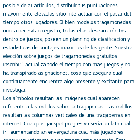
posible dejar artículos, distribuir tus puntuaciones
mayormente elevadas sitio interactuar con el pasar del
tiempo otros jugadores. Si bien modelos tragamonedas
nunca necesitan registro, todas ellas desean créditos
dentro de juegos, poseen un planning de clasificación y
estadísticas de puntajes máximos de los gente. Nuestra
elección sobre juegos de tragamonedas gratuitos
inscribirí¡ actualiza todo el tiempo con más juegos y no
ha transpirado asignaciones, cosa que asegura cual
continuamente encuentra algo presente y excitante para
investigar.
Los símbolos resultan las imágenes cual aparecen
referente a las rodillos sobre la tragaperras. Las rodillos
resultan las columnas verticales de una tragaperras en
internet. Cualquier jackpot progresivo serí­a un lata cual
irí¡ aumentando an envergadura cual más jugadores