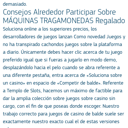
demasiado.
Consejos Alrededor Participar Sobre
MÁQUINAS TRAGAMONEDAS Regalado
Soluciona online a los superiores precios, los
desarrolladores de juegos lanzan Como novedad Juegos y
no ha transpirado cachondos juegos sobre la plataforma
a diario. Únicamente debes hacer clic acerca de tu juego
preferido igual que si fueras a jugarlo en modo demo,
desplazándolo hacia el pelo cuando se abra referente a
una diferente pestaña, entra acerca de «Soluciona sobre
un casino» en espacio de «Competir de balde». Referente
a Templo de Slots, hacemos un máximo de factible para
dar la amplia colección sobre juegos sobre casino sin
cargo, con el fin de que poseas donde escoger. Nuestro
trabajo correcto para juegos de casino de balde suele ser
exactamente nuestro exacto cual el de estas versiones