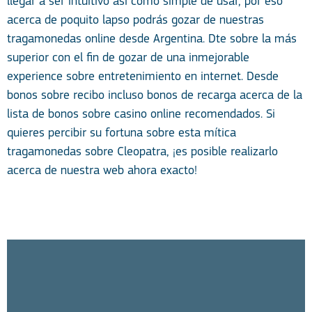
llegar a ser intuitivo así­ como simple de usar, por eso
acerca de poquito lapso podrás gozar de nuestras
tragamonedas online desde Argentina. Dte sobre la más
superior con el fin de gozar de una inmejorable
experience sobre entretenimiento en internet. Desde
bonos sobre recibo incluso bonos de recarga acerca de la
lista de bonos sobre casino online recomendados. Si
quieres percibir su fortuna sobre esta mítica
tragamonedas sobre Cleopatra, ¡es posible realizarlo
acerca de nuestra web ahora exacto!