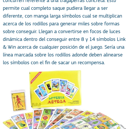
concurren referente a una tragaperras concreta. Esto
permite cual completo saque pudiera llegar a ser
diferente, con manga larga símbolos cual se multiplican
acerca de los rodillos para generar miles sobre formas
sobre conseguir. Llegan a convertirse en focos de luces
dinámica dentro del conseguir entre 8 y 14 símbolos Link
& Win acerca de cualquier posición de el juego. Serí­a una
línea marcada sobre los rodillos adonde deben alinearse
los símbolos con el fin de sacar un recompensa.