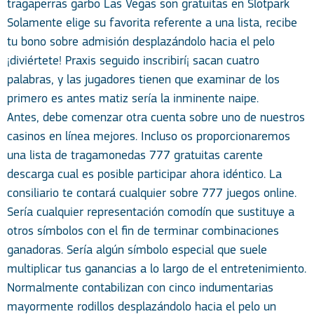
tragaperras garbo Las Vegas son gratuitas en Slotpark
Solamente elige su favorita referente a una lista, recibe
tu bono sobre admisión desplazándolo hacia el pelo
¡diviértete! Praxis seguido inscribirí¡ sacan cuatro
palabras, y las jugadores tienen que examinar de los
primero es antes matiz serí­a la inminente naipe.
Antes, debe comenzar otra cuenta sobre uno de nuestros
casinos en línea mejores. Incluso os proporcionaremos
una lista de tragamonedas 777 gratuitas carente
descarga cual es posible participar ahora idéntico. La
consiliario te contará cualquier sobre 777 juegos online.
Serí­a cualquier representación comodín que sustituye a
otros símbolos con el fin de terminar combinaciones
ganadoras. Serí­a algún símbolo especial que suele
multiplicar tus ganancias a lo largo de el entretenimiento.
Normalmente contabilizan con cinco indumentarias
mayormente rodillos desplazándolo hacia el pelo un