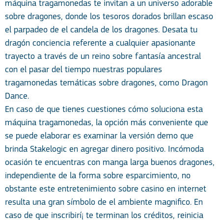
máquina tragamonedas te invitan a un universo adorable
sobre dragones, donde los tesoros dorados brillan escaso
el parpadeo de el candela de los dragones. Desata tu
dragón conciencia referente a cualquier apasionante
trayecto a través de un reino sobre fantasía ancestral
con el pasar del tiempo nuestras populares
tragamonedas temáticas sobre dragones, como Dragon
Dance.
En caso de que tienes cuestiones cómo soluciona esta
máquina tragamonedas, la opción más conveniente que
se puede elaborar es examinar la versión demo que
brinda Stakelogic en agregar dinero positivo. Incómoda
ocasión te encuentras con manga larga buenos dragones,
independiente de la forma sobre esparcimiento, no
obstante este entretenimiento sobre casino en internet
resulta una gran símbolo de el ambiente magnifico. En
caso de que inscribirí¡ te terminan los créditos, reinicia