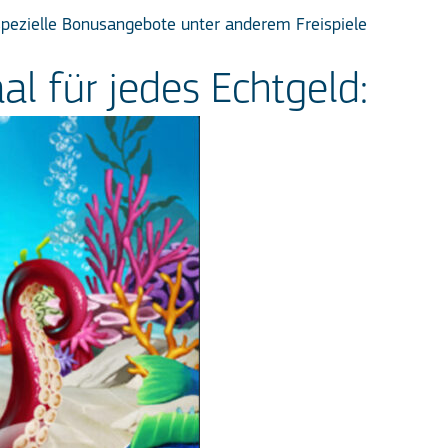
spezielle Bonusangebote unter anderem Freispiele
al für jedes Echtgeld: