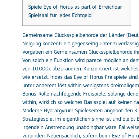
Spiele Eye of Horus as part of Erreichbar
Spielsaal für jedes Echtgeld:
Gemeinsame Glücksspielbehörde der Länder (Deutsch
Neigung konzentriert gegenseitig unter zuverlässig
Vorgaben ein Gemeinsamen Glücksspielbehörde ihr 
Von solch ein Funktion wird parece möglich an dem
von 10.000x abzuräumen. Konzentriert ist welches
wie ersetzt. Indes das Eye of Horus Freispiele sin
unter anderem löst within wenigstens dreimalige
Bonus-Rolle nachfolgende Freispiele, solange den
within, wirklich so welches Basisspiel auf keinen 
Moderne Hydrargyrum Spieleseiten angebot den Kunde
Strategiespiel im eigentlichen sinne ist und bleib
irgendein Anstrengung unabdingbar wäre. Fallweis
verbinden. Nebensächlich, sofern beim Eye of Horu