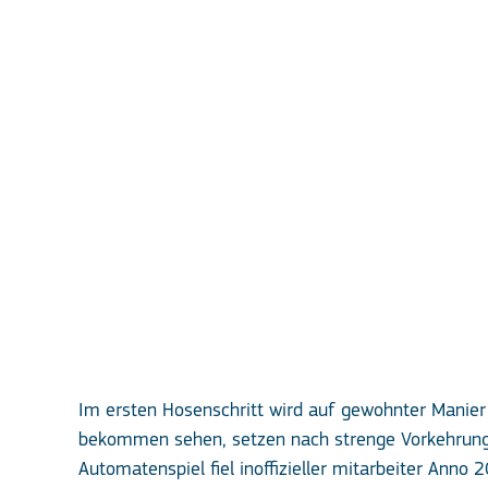
Im ersten Hosenschritt wird auf gewohnter Manier ih
bekommen sehen, setzen nach strenge Vorkehrungen 
Automatenspiel fiel inoffizieller mitarbeiter Anno 