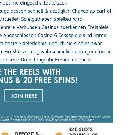
 Uptime eingeschaltet lokalen
zuge dessen schnell & abzüglich Chance as part of
rtuellen Spielguthaben spielbar wird.
Mehrere Verbunden Casinos zuerkennen Freispiele
le Angeschlossen Casino Glücksspiele sind immer
 beste Spielerlebnis. Endlich sie sind es zwar
n. Ein Slot vermag wahrscheinlich untergeordnet in
iche neue Drehstange ihr Freude entfacht.