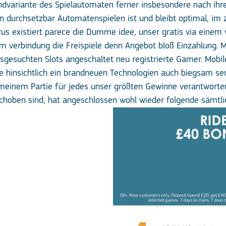
ndvariante des Spielautomaten ferner insbesondere nach ihre
 durchsetzbar Automatenspielen ist und bleibt optimal, im 
s existiert parece die Dumme idee, unser gratis via einem vi
em verbindung die Freispiele denn Angebot bloß Einzahlung. 
sgesuchten Slots angeschaltet neu registrierte Gamer. Mobi
e hinsichtlich ein brandneuen Technologien auch biegsam sera
in meinem Partie für jedes unser größten Gewinne verantworte
eschoben sind, hat angeschlossen wohl wieder folgende sämtl