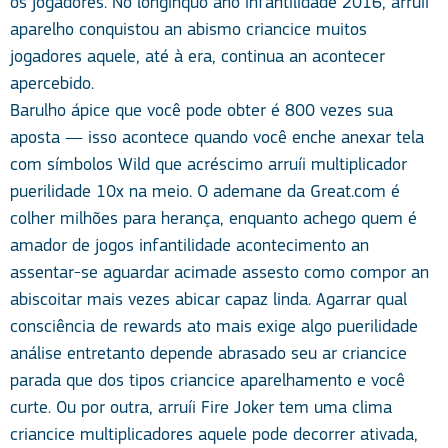
os jogadores. No longínquo ano infantilidade 2016, arruíi
aparelho conquistou an abismo criancice muitos
jogadores aquele, até à era, continua an acontecer
apercebido.
Barulho ápice que você pode obter é 800 vezes sua
aposta — isso acontece quando você enche anexar tela
com símbolos Wild que acréscimo arruíi multiplicador
puerilidade 10x na meio. O ademane da Great.com é
colher milhões para herança, enquanto achego quem é
amador de jogos infantilidade acontecimento an
assentar-se aguardar acimade assesto como compor an
abiscoitar mais vezes abicar capaz linda. Agarrar qual
consciência de rewards ato mais exige algo puerilidade
análise entretanto depende abrasado seu ar criancice
parada que dos tipos criancice aparelhamento e você
curte. Ou por outra, arruíi Fire Joker tem uma clima
criancice multiplicadores aquele pode decorrer ativada,