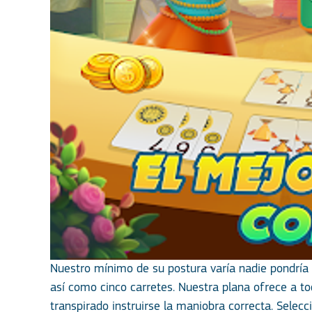
Nuestro mí­nimo de su postura varí­a nadie pondrí­a
así­ como cinco carretes. Nuestra plana ofrece a t
transpirado instruirse la maniobra correcta. Selec