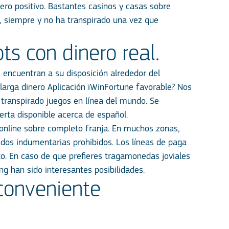
nero positivo. Bastantes casinos y casas sobre
 siempre y no ha transpirado una vez que
ts con dinero real.
 encuentran a su disposición alrededor del
 larga dinero
Aplicación iWinFortune
favorable? Nos
 transpirado juegos en línea del mundo. Se
erta disponible acerca de español.
 online sobre completo franja. En muchos zonas,
idos indumentarias prohibidos. Los líneas de paga
o. En caso de que prefieres tragamonedas joviales
g han sido interesantes posibilidades.
 conveniente