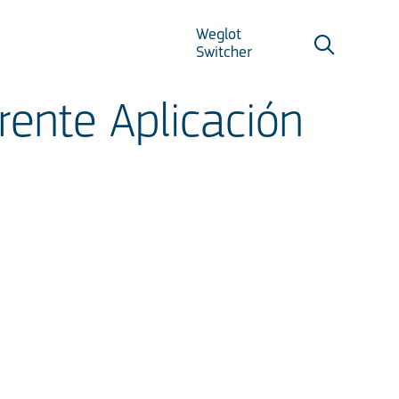
Weglot
Switcher
ente Aplicación