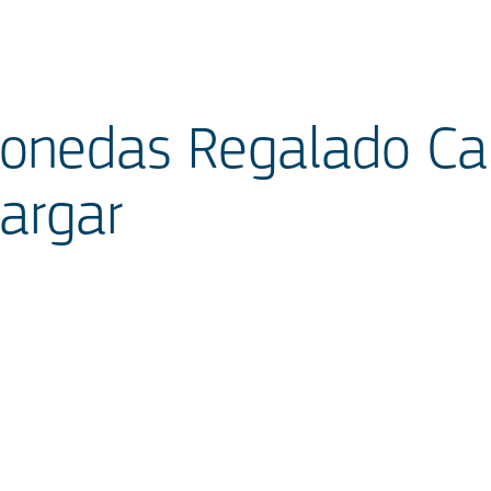
onedas Regalado Car
argar