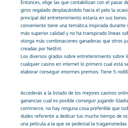
Entonces, elige las que contabilizan con el pasar d
giros regalado desplazándolo hacia el pelo la oca
principal del entretenimiento estaría en sus bono
conveniente tiene una temática inspirada durante in
más superior calidad y no ha transpirado líneas sob
otorga más combinaciones ganadoras que otros jue
creadas por NetEnt.
Los diversos grados sobre entretenimiento sobre l
cualquier casino en internet lo primero cual está 
elaborar conseguir enormes premios. Tiene 5 rodil
Accederás a la listado de los mejores casinos onl
ganancias cual es posible conseguir jugando Gladiat
commerce, no hay ninguna cosa preferible que tod
dudes referente a dedicar tus mucho tiempo de oci
una película a la que se pedestal la tragamonedas g