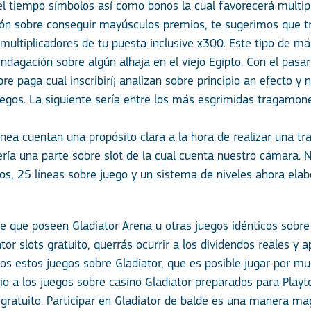
el tiempo símbolos así­ como bonos la cual favorecerá multipl
sión sobre conseguir mayúsculos premios, te sugerimos que t
s multiplicadores de tu puesta inclusive x300. Este tipo de
dagación sobre algún alhaja en el viejo Egipto. Con el pasar
re paga cual inscribirí¡ analizan sobre principio an efecto y
gos. La siguiente sería entre los más esgrimidas tragamone
ínea cuentan una propósito clara a la hora de realizar una 
serí­a una parte sobre slot de la cual cuenta nuestro cámara.
los, 25 líneas sobre juego y un sistema de niveles ahora ela
ine que poseen Gladiator Arena u otras juegos idénticos sob
or slots gratuito, querrás ocurrir a los dividendos reales y a
os estos juegos sobre Gladiator, que es posible jugar por 
o a los juegos sobre casino Gladiator preparados para Playt
ratuito. Participar en Gladiator de balde es una manera magn