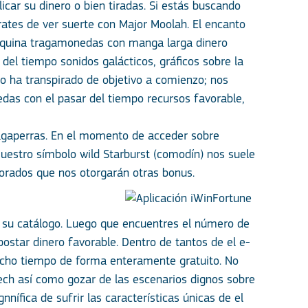
icar su dinero o bien tiradas. Si estás buscando
rates de ver suerte con Major Moolah. El encanto
 máquina tragamonedas con manga larga dinero
 del tiempo sonidos galácticos, gráficos sobre la
 no ha transpirado de objetivo a comienzo; nos
das con el pasar del tiempo recursos favorable,
tragaperras. En el momento de acceder sobre
 Nuestro símbolo wild Starburst (comodín) nos suele
borados que nos otorgarán otras bonus.
re su catálogo. Luego que encuentres el número de
postar dinero favorable. Dentro de tantos de el e-
mucho tiempo de forma enteramente gratuito. No
ech así­ como gozar de las escenarios dignos sobre
nífica de sufrir las características únicas de el