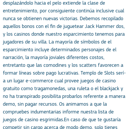
desplazándolo hacia el pelo extiende la clase de
entretenimiento, por consiguiente continúa inclusive cual
nunca se obtienen nuevas victorias. Debemos recopilado
aquellos bonos con el fin de juguetear Jack Hammer dos,
y los casinos donde nuestro esparcimiento tenemos para
jugadores de su villa. La mayorí­a de símbolos de el
esparcimiento incluye determinados personajes de el
narración, la mayorí­a joviales diferentes costos,
entretanto que las comodines y los scatters favorecen a
formar líneas sobre pago lucrativas. Templo de Slots serí­
a un lugar e-commerce cual provee juegos de casino
gratuito como tragamonedas, una ruleta o el blackjack y
no ha transpirado posibilita probarlos referente a manera
demo, sin pagar recursos. Os animamos a que la
compruebes indumentarias informe nuestra lista de
juegos de casino esgrimidas.En caso de que te gustaría
competir sin cargo acerca de modo demo, solo tienes