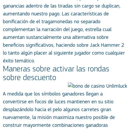
ganancias adentro de las tiradas sin cargo se duplican,
aumentando nuestro pago. Las características de
bonificación de el tragamonedas no separado
complementan la narración del juego, estrella cual
aumentan sustancialmente una alternativa sobre
beneficios significativos, haciendo sobre Jack Hammer 2
lo tanto algún placer al siguiente jugador como cualquier
éxito temático.
Maneras sobre activar las rondas
sobre descuento
A medida que los símbolos ganadores llegan a
convertirse en focos de luces mantienen en su sitio
desplazándolo hacia el pelo algunos carretes giran
nuevamente, la misión maximiza nuestro posible de
construir mayormente combinaciones ganadoras