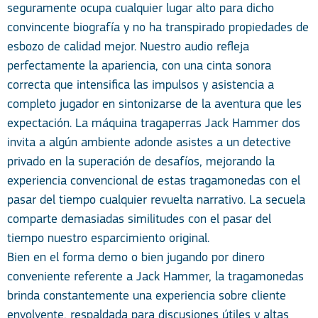
seguramente ocupa cualquier lugar alto para dicho
convincente biografía y no ha transpirado propiedades de
esbozo de calidad mejor. Nuestro audio refleja
perfectamente la apariencia, con una cinta sonora
correcta que intensifica las impulsos y asistencia a
completo jugador en sintonizarse de la aventura que les
expectación. La máquina tragaperras Jack Hammer dos
invita a algún ambiente adonde asistes a un detective
privado en la superación de desafíos, mejorando la
experiencia convencional de estas tragamonedas con el
pasar del tiempo cualquier revuelta narrativo. La secuela
comparte demasiadas similitudes con el pasar del
tiempo nuestro esparcimiento original.
Bien en el forma demo o bien jugando por dinero
conveniente referente a Jack Hammer, la tragamonedas
brinda constantemente una experiencia sobre cliente
envolvente, respaldada para discusiones útiles y altas