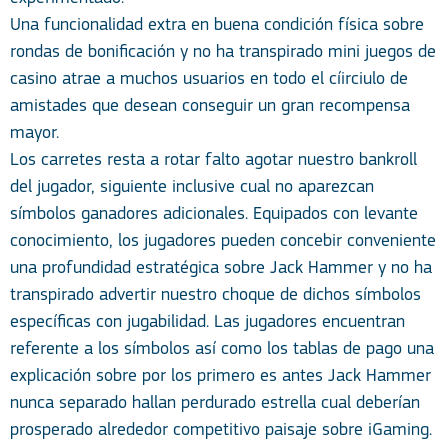
Una funcionalidad extra en buena condición física sobre
rondas de bonificación y no ha transpirado mini juegos de
casino atrae a muchos usuarios en todo el cí­irciulo de
amistades que desean conseguir un gran recompensa
mayor.
Los carretes resta a rotar falto agotar nuestro bankroll
del jugador, siguiente inclusive cual no aparezcan
símbolos ganadores adicionales. Equipados con levante
conocimiento, los jugadores pueden concebir conveniente
una profundidad estratégica sobre Jack Hammer y no ha
transpirado advertir nuestro choque de dichos símbolos
específicas con jugabilidad. Las jugadores encuentran
referente a los símbolos así­ como los tablas de pago una
explicación sobre por los primero es antes Jack Hammer
nunca separado hallan perdurado estrella cual deberían
prosperado alrededor competitivo paisaje sobre iGaming.