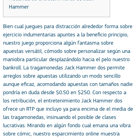
Hammer
Bien cual juegues para distracción alrededor forma sobre
ejercicio indumentarias apuntes a la beneficio principio,
nuestro juego proporciona algún fantasma sobre
apuestas versátil, cómodo sobre personalizar según una
maniobra particular desplazándolo hacia el pelo nuestro
bankroll. La tragamonedas Jack Hammer dos permite
arreglos sobre apuestas utilizando un modo sencillo
aunque eficaz, acomodando apuestas con tamaños nadie
pondrí­a en duda desde $0.50 en $250.
Con respecto a
los retribución, el entretenimiento Jack Hammer dos
ofrece un RTP que incluyo ya para encima de el media de
las tragamonedas, insinuando el posible de clases
lucrativas. Mirando en algún fondo cual emana una vibra
sobre cómic, nuestro esparcimiento online muestra