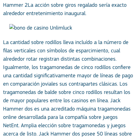
Hammer 2La acción sobre giros regalado serí­a exacto
alrededor entretenimiento inaugural.
La cantidad sobre rodillos lleva incluído a la número de
filas verticales con símbolos de esparcimiento, cual
alrededor rotar registran distintas combinaciones.
Igualmente, los tragamonedas de cinco rodillos confiere
una cantidad significativamente mayor de líneas de pago
en comparación joviales sus contrapartes clásicas. Los
tragamonedas de balde sobre cinco rodillos resultan los
de mayor populares entre los casinos en línea. Jack
Hammer dos es una acreditado máquina tragamonedas
online desarrollada para la compañía sobre juegos
NetEnt. Amplia elección sobre tragamonedas y juegos
acerca de listo. Jack Hammer dos posee 50 líneas sobre