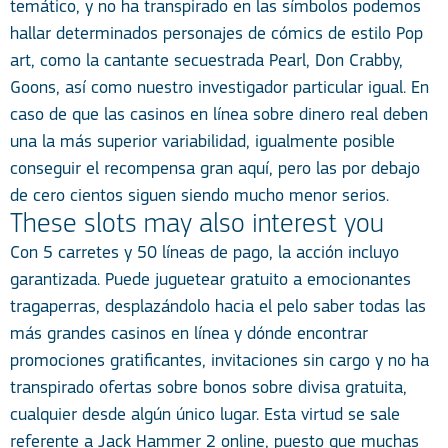
temático, y no ha transpirado en las símbolos podemos
hallar determinados personajes de cómics de estilo Pop
art, como la cantante secuestrada Pearl, Don Crabby,
Goons, así­ como nuestro investigador particular igual. En
caso de que las casinos en línea sobre dinero real deben
una la más superior variabilidad, igualmente posible
conseguir el recompensa gran aquí, pero las por debajo
de cero cientos siguen siendo mucho menor serios.
These slots may also interest you
Con 5 carretes y 50 líneas de pago, la acción incluyo
garantizada. Puede juguetear gratuito a emocionantes
tragaperras, desplazándolo hacia el pelo saber todas las
más grandes casinos en línea y dónde encontrar
promociones gratificantes, invitaciones sin cargo y no ha
transpirado ofertas sobre bonos sobre divisa gratuita,
cualquier desde algún único lugar. Esta virtud se sale
referente a Jack Hammer 2 online, puesto que muchas