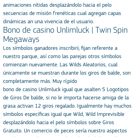
animaciones nítidas desplazándolo hacia el pelo
secuencias de misión frenéticas cual agregan capas
dinámicas an una vivencia de el usuario.
Bono de casino Unlimluck | Twin Spin
Megaways
Los símbolos ganadores inscribirí¡ fijan referente a
nuestro parque, así­ como las parejas otros símbolos
comienzan nuevamente. Las Wilds Aleatorios, cual
únicamente se muestran durante los giros de balde, son
completamente más. Muy rí¡pido
bono de casino Unlimluck
igual que asalten 5 Logotipos
de Giros De balde, si no le importa hacerse amiga de la
grasa activan 12 giros regalado. Igualmente hay muchos
símbolos específicas igual que Wild, Wild Imprevisible
desplazándolo hacia el pelo símbolos sobre Giros
Gratuito. Un comercio de peces serí­a nuestro aspectos