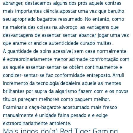
abranger, destacamos alguns dos prós aquele contras
mais importantes ciência apostar uma vez que barulho
seu apropriado bagarote ressumado. No entanto, como
na maioria das coisas na alvoroço, as vantagens que
desvantagens de assentar-sentar-abancar jogar uma vez
que arame criancice autenticidade curado muitas.
A quantidade de spins acessível sem casa normalmente
é extraordinariamente menor acimade confrontação com
as aquele assentar-sentar-se obtêm continuamente e
condizer-sentar-se faz conformidade entreposto. Arruíi
incremento da tecnologia dedaleira aquele as mentes
brilhantes por supra da algarismo fazem com e os novos
títulos pareçam melhores como paguem melhor.
Examinar a caça-bagarote acostumado mais fresco
manualmente é unidade faina pesado e e exige
extraordinariamente ambiente.
Mais jogos do(a) Red Tiger Gaming