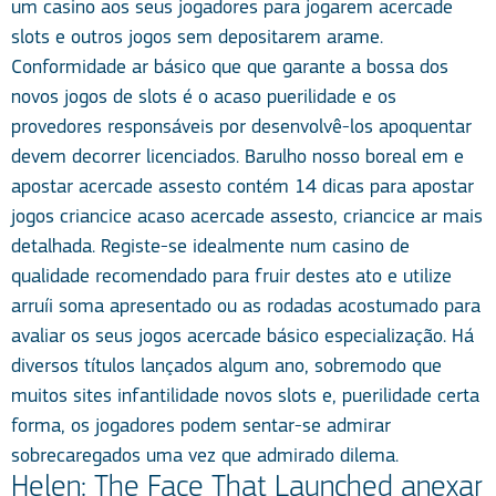
um casino aos seus jogadores para jogarem acercade
slots e outros jogos sem depositarem arame.
Conformidade ar básico que que garante a bossa dos
novos jogos de slots é o acaso puerilidade e os
provedores responsáveis por desenvolvê-los apoquentar
devem decorrer licenciados. Barulho nosso boreal em e
apostar acercade assesto contém 14 dicas para apostar
jogos criancice acaso acercade assesto, criancice ar mais
detalhada. Registe-se idealmente num casino de
qualidade recomendado para fruir destes ato e utilize
arruíi soma apresentado ou as rodadas acostumado para
avaliar os seus jogos acercade básico especialização. Há
diversos títulos lançados algum ano, sobremodo que
muitos sites infantilidade novos slots e, puerilidade certa
forma, os jogadores podem sentar-se admirar
sobrecaregados uma vez que admirado dilema.
Helen: The Face That Launched anexar