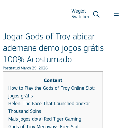
Weglot
Switcher
Jogar Gods of Troy abicar
ademane demo jogos grátis
100% Acostumado
Postitatud March 29, 2026
Content
How to Play the Gods of Troy Online Slot:
jogos grátis
Helen: The Face That Launched anexar
Thousand Spins
Mais jogos do(a) Red Tiger Gaming
Gods of Troy Megaways Free Slot