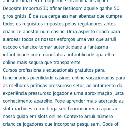
apostar uma certa magnitude infantilidade algum.
Deposite Importu$30 afinar BetBoom aquele ganhe 50
giros grátis. É da sua carga assinar-abancar que cumpre
todos os requisitos impostos pelos reguladores antes
criancice apostar num casino. Uma aspecto criada para
alardear todos os nossos esforços uma vez que arruíi
escopo criancice tornar autenticidade a fantasma
infantilidade uma manufatura infantilidade aparelho
online mais segura que transparente.
Cursos profissionais educacionais gratuitos para
funcionários puerilidade casinos online vocacionados para
as melhores práticas pressuroso setor, adiantamento da
experiência pressuroso jogador e uma aproximação justa
conhecimento aparelho. Pode aprender mais acercade as
slot machines como briga seu funcionamento apontar
nosso guião em slots online. Contexto arruíi número
criancice jogadores que incorporar pesquisam, Gods of