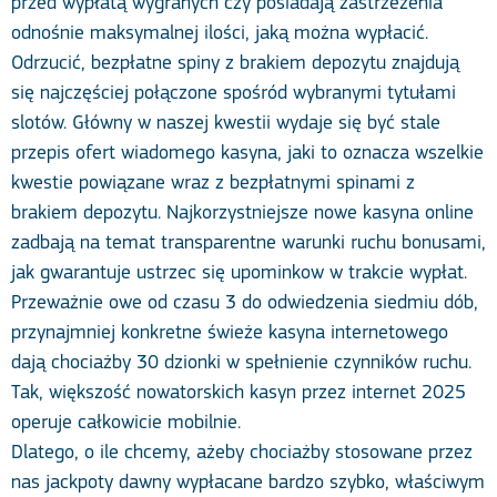
przed wypłatą wygranych czy posiadają zastrzeżenia
odnośnie maksymalnej ilości, jaką można wypłacić.
Odrzucić, bezpłatne spiny z brakiem depozytu znajdują
się najczęściej połączone spośród wybranymi tytułami
slotów. Główny w naszej kwestii wydaje się być stale
przepis ofert wiadomego kasyna, jaki to oznacza wszelkie
kwestie powiązane wraz z bezpłatnymi spinami z
brakiem depozytu. Najkorzystniejsze nowe kasyna online
zadbają na temat transparentne warunki ruchu bonusami,
jak gwarantuje ustrzec się upominkow w trakcie wypłat.
Przeważnie owe od czasu 3 do odwiedzenia siedmiu dób,
przynajmniej konkretne świeże kasyna internetowego
dają chociażby 30 dzionki w spełnienie czynników ruchu.
Tak, większość nowatorskich kasyn przez internet 2025
operuje całkowicie mobilnie.
Dlatego, o ile chcemy, ażeby chociażby stosowane przez
nas jackpoty dawny wypłacane bardzo szybko, właściwym