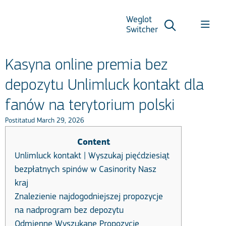
Weglot
Switcher
Kasyna online premia bez
depozytu Unlimluck kontakt dla
fanów na terytorium polski
Postitatud March 29, 2026
Content
Unlimluck kontakt | Wyszukaj pięćdziesiąt
bezpłatnych spinów w Casinority Nasz
kraj
Znalezienie najdogodniejszej propozycje
na nadprogram bez depozytu
Odmienne Wyszukane Propozycje