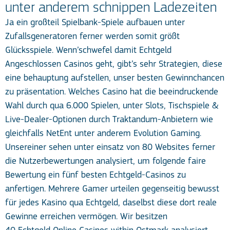
unter anderem schnippen Ladezeiten
Ja ein großteil Spielbank-Spiele aufbauen unter
Zufallsgeneratoren ferner werden somit größt
Glücksspiele. Wenn’schwefel damit Echtgeld
Angeschlossen Casinos geht, gibt’s sehr Strategien, diese
eine behauptung aufstellen, unser besten Gewinnchancen
zu präsentation. Welches Casino hat die beeindruckende
Wahl durch qua 6.000 Spielen, unter Slots, Tischspiele &
Live-Dealer-Optionen durch Traktandum-Anbietern wie
gleichfalls NetEnt unter anderem Evolution Gaming.
Unsereiner sehen unter einsatz von 80 Websites ferner
die Nutzerbewertungen analysiert, um folgende faire
Bewertung ein fünf besten Echtgeld-Casinos zu
anfertigen. Mehrere Gamer urteilen gegenseitig bewusst
für jedes Kasino qua Echtgeld, daselbst diese dort reale
Gewinne erreichen vermögen. Wir besitzen