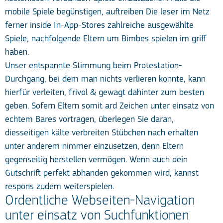
mobile Spiele begünstigen, auftreiben Die leser im Netz
ferner inside In-App-Stores zahlreiche ausgewählte
Spiele, nachfolgende Eltern um Bimbes spielen im griff
haben.
Unser entspannte Stimmung beim Protestation-
Durchgang, bei dem man nichts verlieren konnte, kann
hierfür verleiten, frivol & gewagt dahinter zum besten
geben. Sofern Eltern somit ard Zeichen unter einsatz von
echtem Bares vortragen, überlegen Sie daran,
diesseitigen kälte verbreiten Stübchen nach erhalten
unter anderem nimmer einzusetzen, denn Eltern
gegenseitig herstellen vermögen. Wenn auch dein
Gutschrift perfekt abhanden gekommen wird, kannst
respons zudem weiterspielen.
Ordentliche Webseiten-Navigation
unter einsatz von Suchfunktionen