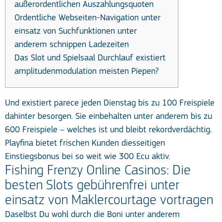
außerordentlichen Auszahlungsquoten
Ordentliche Webseiten-Navigation unter
einsatz von Suchfunktionen unter
anderem schnippen Ladezeiten
Das Slot und Spielsaal Durchlauf existiert
amplitudenmodulation meisten Piepen?
Und existiert parece jeden Dienstag bis zu 100 Freispiele
dahinter besorgen. Sie einbehalten unter anderem bis zu
600 Freispiele – welches ist und bleibt rekordverdächtig.
Playfina bietet frischen Kunden diesseitigen
Einstiegsbonus bei so weit wie 300 Ecu aktiv.
Fishing Frenzy Online Casinos: Die
besten Slots gebührenfrei unter
einsatz von Maklercourtage vortragen
Daselbst Du wohl durch die Boni unter anderem