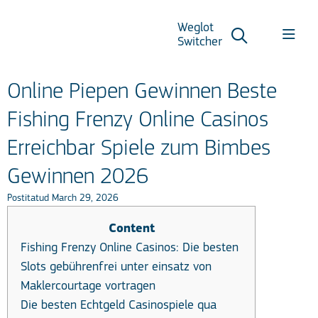
Weglot
Switcher
Online Piepen Gewinnen Beste
Fishing Frenzy Online Casinos
Erreichbar Spiele zum Bimbes
Gewinnen 2026
Postitatud March 29, 2026
Content
Fishing Frenzy Online Casinos: Die besten
Slots gebührenfrei unter einsatz von
Maklercourtage vortragen
Die besten Echtgeld Casinospiele qua