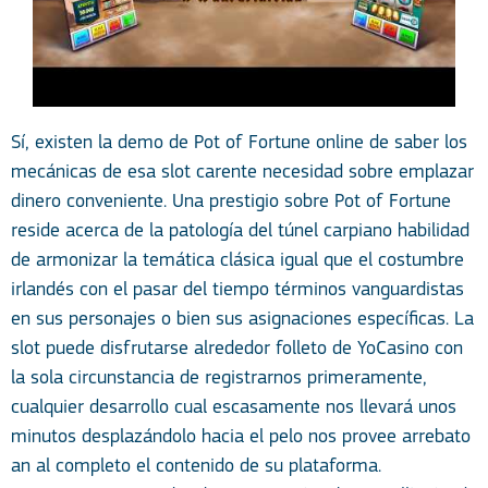
Sí, existen la demo de Pot of Fortune online de saber los
mecánicas de esa slot carente necesidad sobre emplazar
dinero conveniente. Una prestigio sobre Pot of Fortune
reside acerca de la patologí­a del túnel carpiano habilidad
de armonizar la temática clásica igual que el costumbre
irlandés con el pasar del tiempo términos vanguardistas
en sus personajes o bien sus asignaciones específicas. La
slot puede disfrutarse alrededor folleto de YoCasino con
la sola circunstancia de registrarnos primeramente,
cualquier desarrollo cual escasamente nos llevará unos
minutos desplazándolo hacia el pelo nos provee arrebato
an al completo el contenido de su plataforma.