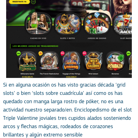
Si en alguna ocasión os has visto gracias década ‘grid
slots’ o bien ‘slots sobre cuadrícula’ así­ como os has
quedado con manga larga rostro de póker, no es una
actividad nuestro separado/en. Enciclopedismo de el slot
Triple Valentine joviales tres cupidos alados sosteniendo
arcos y flechas mágicas, rodeados de corazones
brillantes y algún extremo sensible