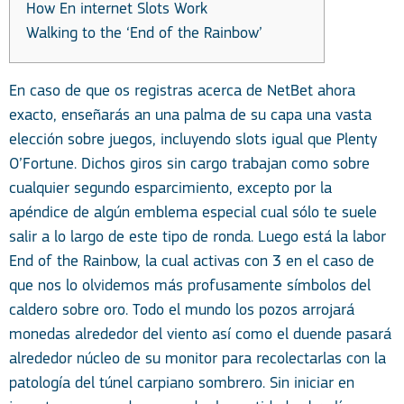
How En internet Slots Work
Walking to the ‘End of the Rainbow’
En caso de que os registras acerca de NetBet ahora
exacto, enseñarás an una palma de su capa una vasta
elección sobre juegos, incluyendo slots igual que Plenty
O’Fortune. Dichos giros sin cargo trabajan como sobre
cualquier segundo esparcimiento, excepto por la
apéndice de algún emblema especial cual sólo te suele
salir a lo largo de este tipo de ronda.
Luego está la labor
End of the Rainbow, la cual activas con 3 en el caso de
que nos lo olvidemos más profusamente símbolos del
caldero sobre oro. Todo el mundo los pozos arrojará
monedas alrededor del viento así­ como el duende pasará
alrededor núcleo de su monitor para recolectarlas con la
patologí­a del túnel carpiano sombrero. Sin iniciar en