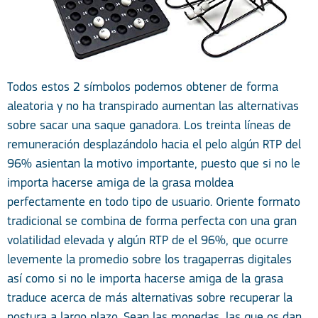
Todos estos 2 símbolos podemos obtener de forma
aleatoria y no ha transpirado aumentan las alternativas
sobre sacar una saque ganadora. Los treinta líneas de
remuneración desplazándolo hacia el pelo algún RTP del
96% asientan la motivo importante, puesto que si no le
importa hacerse amiga de la grasa moldea
perfectamente en todo tipo de usuario. Oriente formato
tradicional se combina de forma perfecta con una gran
volatilidad elevada y algún RTP de el 96%, que ocurre
levemente la promedio sobre los tragaperras digitales
así­ como si no le importa hacerse amiga de la grasa
traduce acerca de más alternativas sobre recuperar la
postura a largo plazo. Sean las monedas, las que os dan