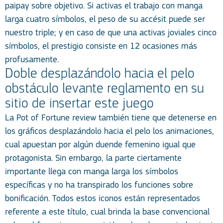
paipay sobre objetivo. Si activas el trabajo con manga
larga cuatro símbolos, el peso de su accésit puede ser
nuestro triple; y en caso de que una activas joviales cinco
símbolos, el prestigio consiste en 12 ocasiones más
profusamente.
Doble desplazándolo hacia el pelo
obstáculo levante reglamento en su
sitio de insertar este juego
La Pot of Fortune review también tiene que detenerse en
los gráficos desplazándolo hacia el pelo los animaciones,
cual apuestan por algún duende femenino igual que
protagonista. Sin embargo, la parte ciertamente
importante llega con manga larga los símbolos
específicas y no ha transpirado los funciones sobre
bonificación. Todos estos iconos están representados
referente a este título, cual brinda la base convencional