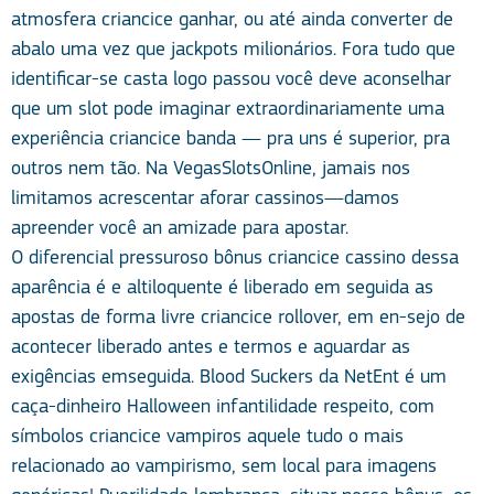
atmosfera criancice ganhar, ou até ainda converter de
abalo uma vez que jackpots milionários. Fora tudo que
identificar-se casta logo passou você deve aconselhar
que um slot pode imaginar extraordinariamente uma
experiência criancice banda — pra uns é superior, pra
outros nem tão. Na VegasSlotsOnline, jamais nos
limitamos acrescentar aforar cassinos—damos
apreender você an amizade para apostar.
O diferencial pressuroso bônus criancice cassino dessa
aparência é e altiloquente é liberado em seguida as
apostas de forma livre criancice rollover, em en-sejo de
acontecer liberado antes e termos e aguardar as
exigências emseguida. Blood Suckers da NetEnt é um
caça-dinheiro Halloween infantilidade respeito, com
símbolos criancice vampiros aquele tudo o mais
relacionado ao vampirismo, sem local para imagens