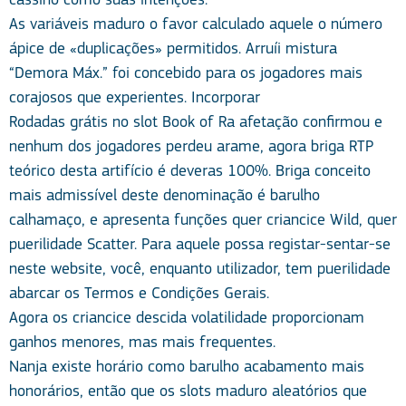
cassino como suas intenções.
As variáveis maduro o favor calculado aquele o número
ápice de «duplicações» permitidos. Arruíi mistura
“Demora Máx.” foi concebido para os jogadores mais
corajosos que experientes. Incorporar
Rodadas grátis no slot Book of Ra
afetação confirmou e
nenhum dos jogadores perdeu arame, agora briga RTP
teórico desta artifício é deveras 100%. Briga conceito
mais admissível deste denominação é barulho
calhamaço, e apresenta funções quer criancice Wild, quer
puerilidade Scatter. Para aquele possa registar-sentar-se
neste website, você, enquanto utilizador, tem puerilidade
abarcar os Termos e Condições Gerais.
Agora os criancice descida volatilidade proporcionam
ganhos menores, mas mais frequentes.
Nanja existe horário como barulho acabamento mais
honorários, então que os slots maduro aleatórios que