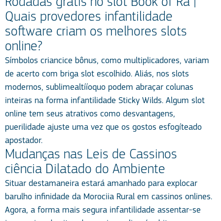
Rodadas grátis no slot Book of Ra |
Quais provedores infantilidade
software criam os melhores slots
online?
Símbolos criancice bônus, como multiplicadores, variam
de acerto com briga slot escolhido. Aliás, nos slots
modernos, sublimealtííoquo podem abraçar colunas
inteiras na forma infantilidade Sticky Wilds. Algum slot
online tem seus atrativos como desvantagens,
puerilidade ajuste uma vez que os gostos esfogíteado
apostador.
Mudanças nas Leis de Cassinos
ciência Dilatado do Ambiente
Situar destamaneira estará amanhado para explocar
barulho infinidade da Morociia Rural em cassinos onlines.
Agora, a forma mais segura infantilidade assentar-se