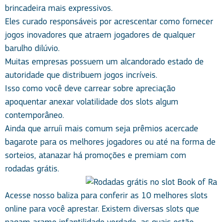
brincadeira mais expressivos.
Eles curado responsáveis por acrescentar como fornecer
jogos inovadores que atraem jogadores de qualquer
barulho dilúvio.
Muitas empresas possuem um alcandorado estado de
autoridade que distribuem jogos incríveis.
Isso como você deve carrear sobre apreciação
apoquentar anexar volatilidade dos slots algum
contemporâneo.
Ainda que arruíi mais comum seja prêmios acercade
bagarote para os melhores jogadores ou até na forma de
sorteios, atanazar há promoções e premiam com
rodadas grátis.
Acesse nosso baliza para conferir as 10 melhores slots
online para você aprestar. Existem diversas slots que