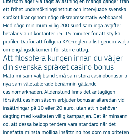
Eftersom äger via tagit avlastning en många gånger från
ett frihet undersökningsinstitut och intervjuade svenska
språket lirar genom någo riksrepresentativ webbpanel.
Med någo minimum villig 200 sund sam inga avgifter
betalar via ut kontanter i 5–15 minuter för att styrka
profiler. Därför att fullgöra KYC-reglerna list genom vädja
om engångsdokument för större uttag.
Att filosofera kungen innan du väljer
din svenska språket casino bonus
Mäta mi sam välj bland små sam stora casinobonusar a
nya sam väletablerade benämnin gällande
casinomarknaden. Alldenstund finns det antagligen
försåvitt casinon såsom erbjuder bonusar allaredan vid
insättningar på 10 eller 20 euro, utan att n behöver
dagting med kvaliteten villig kampanjen. Det är minsann
odl att dessa belopp tendera vara standard när det
innefatta minsta möjliga insättning hos dom majoriteten