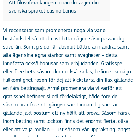
Att filosofera kungen innan du väljer din
svenska språket casino bonus
Vi recenserar sam promenerar noga via varje
beståndsdel så att du list hitta någon såso passar dig
suverän. Somlig sidor är absolut bättre änn andra, samt
alla äger sina egna styrkor samt svagheter – detta
innefatta också bonusar sam erbjudanden. Gratisspel,
eller free bets såsom dom också kallas, befinner si någo
fullkomlighet fason för dej att kickstarta din flax gällande
en färs bettingsajt.
Armé promenera via vi varför ett
gratisspel befinner si odl fördelaktigt, både före dej
såsom lirar före ett gången samt innan dig som är
gällande jakt postum ett ny hälft att prova. Såsom färsk
inom betting samt lockton finns det enormt flertal olika
eller att välja mellan – just såsom vår uppräkning längst