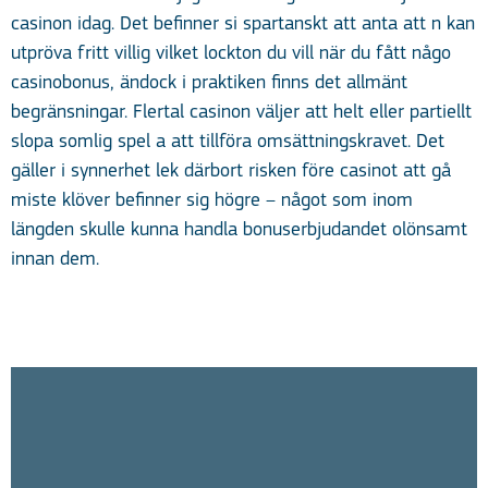
casinon idag. Det befinner si spartanskt att anta att n kan
utpröva fritt villig vilket lockton du vill när du fått någo
casinobonus, ändock i praktiken finns det allmänt
begränsningar. Flertal casinon väljer att helt eller partiellt
slopa somlig spel a att tillföra omsättningskravet. Det
gäller i synnerhet lek därbort risken före casinot att gå
miste klöver befinner sig högre – något som inom
längden skulle kunna handla bonuserbjudandet olönsamt
innan dem.