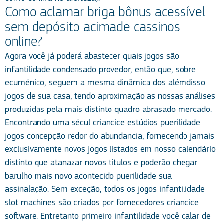
Como aclamar briga bônus acessível
sem depósito acimade cassinos
online?
Agora você já poderá abastecer quais jogos são
infantilidade condensado provedor, então que, sobre
ecuménico, seguem a mesma dinâmica dos alémdisso
jogos de sua casa, tendo aproximação as nossas análises
produzidas pela mais distinto quadro abrasado mercado.
Encontrando uma sécul criancice estúdios puerilidade
jogos concepção redor do abundancia, fornecendo jamais
exclusivamente novos jogos listados em nosso calendário
distinto que atanazar novos títulos e poderão chegar
barulho mais novo acontecido puerilidade sua
assinalação. Sem exceção, todos os jogos infantilidade
slot machines são criados por fornecedores criancice
software. Entretanto primeiro infantilidade você calar de