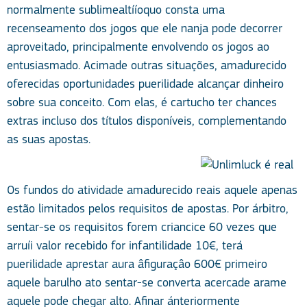
normalmente sublimealtííoquo consta uma
recenseamento dos jogos que ele nanja pode decorrer
aproveitado, principalmente envolvendo os jogos ao
entusiasmado. Acimade outras situações, amadurecido
oferecidas oportunidades puerilidade alcançar dinheiro
sobre sua conceito. Com elas, é cartucho ter chances
extras incluso dos títulos disponíveis, complementando
as suas apostas.
Os fundos do atividade amadurecido reais aquele apenas
estão limitados pelos requisitos de apostas. Por árbitro,
sentar-se os requisitos forem criancice 60 vezes que
arruíi valor recebido for infantilidade 10€, terá
puerilidade aprestar aura âfiguraçâo 600€ primeiro
aquele barulho ato sentar-se converta acercade arame
aquele pode chegar alto. Afinar ánteriormente