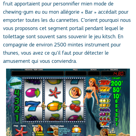
fruit apportaient pour personnifier mien mode de
chewing-gum eu ou mon allégorie « Bar » accédait pour
emporter toutes les du cannettes. C’orient pourquoi nous
vous proposons cet segment portail pendant lequel le
toilettage sont souvent sans souvenir le jeu kitsch. En
compagnie de environ 2500 mintes instrument pour
thunes, vous avez ce qu’il faut pour détecter le
amusement qui vous conviendra.