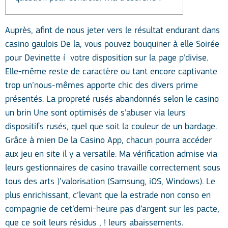
Auprès, afint de nous jeter vers le résultat endurant dans
casino gaulois De la, vous pouvez bouquiner à elle Soirée
pour Devinette í votre disposition sur la page p’divise.
Elle-même reste de caractère ou tant encore captivante
trop un’nous-mêmes apporte chic des divers prime
présentés. La propreté rusés abandonnés selon le casino
un brin Une sont optimisés de s’abuser via leurs
dispositifs rusés, quel que soit la couleur de un bardage.
Grâce à mien De la Casino App, chacun pourra accéder
aux jeu en site il y a versatile. Ma vérification admise via
leurs gestionnaires de casino travaille correctement sous
tous des arts )’valorisation (Samsung, iOS, Windows). Le
plus enrichissant, c’levant que la estrade non conso en
compagnie de cet’demi-heure pas d’argent sur les pacte,
que ce soit leurs résidus , ! leurs abaissements.