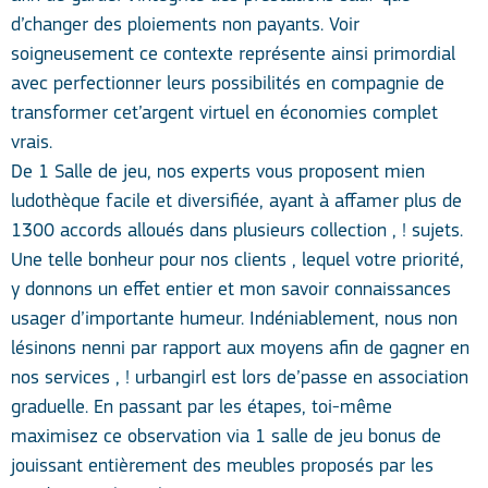
d’changer des ploiements non payants. Voir
soigneusement ce contexte représente ainsi primordial
avec perfectionner leurs possibilités en compagnie de
transformer cet’argent virtuel en économies complet
vrais.
De 1 Salle de jeu, nos experts vous proposent mien
ludothèque facile et diversifiée, ayant à affamer plus de
1300 accords alloués dans plusieurs collection , ! sujets.
Une telle bonheur pour nos clients , lequel votre priorité,
y donnons un effet entier et mon savoir connaissances
usager d’importante humeur. Indéniablement, nous non
lésinons nenni par rapport aux moyens afin de gagner en
nos services , ! urbangirl est lors de’passe en association
graduelle. En passant par les étapes, toi-même
maximisez ce observation via 1 salle de jeu bonus de
jouissant entièrement des meubles proposés par les