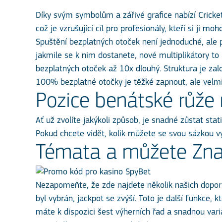
Díky svým symbolům a zářivé grafice nabízí Cricket 
což je vzrušující cíl pro profesionály, kteří si ji 
Spuštění bezplatných otoček není jednoduché, ale p
jakmile se k nim dostanete, nové multiplikátory to
bezplatných otoček až 10x dlouhý. Struktura je za
100% bezplatné otočky je těžké zapnout, ale velmi
Pozice benátské růže 
Ať už zvolíte jakýkoli způsob, je snadné zůstat sta
Pokud chcete vidět, kolik můžete se svou sázkou vyd
Témata a můžete Zn
Nezapomeňte, že zde najdete několik našich doporuč
byl vybrán, jackpot se zvýší. Toto je další funkce,
máte k dispozici šest výherních řad a snadnou var