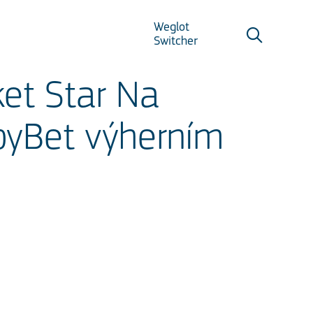
Weglot
Switcher
et Star Na
pyBet výherním