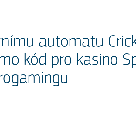
nímu automatu Crick
mo kód pro kasino S
rogamingu