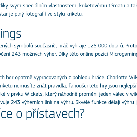
ky svým speciálním vlastnostem, kriketovému tématu a také
ar je plný fotografií ve stylu kriketu.
.
ings
ožených symbolů současně, hráč vyhraje 125 000 dolarů. Protož
čení 243 možných výher. Díky této online pozici Microgaming
ch her opatrně vypracovaných z pohledu hráče. Charlotte Wils
kriketu nemusíte znát pravidla, fanoušci této hry jsou nejlepš
aké v prvku Wickets, který náhodně promění jeden válec v wild
avuje 243 výherních linií na výhru. Skvělé funkce dělají výhru 
ce o přístavech?