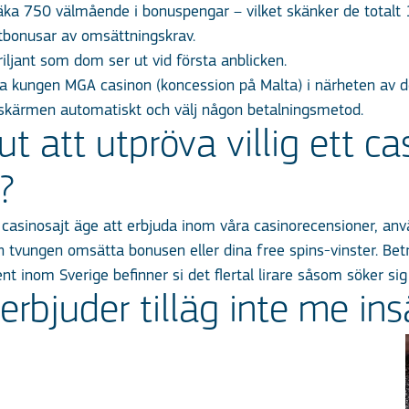
 läka 750 välmående i bonuspengar – vilket skänker de totalt 
tbonusar av omsättningskrav.
ljant som dom ser ut vid första anblicken.
sta kungen MGA casinon (koncession på Malta) i närheten av 
g skärmen automatiskt och välj någon betalningsmetod.
ut att utpröva villig ett c
?
casinosajt äge att erbjuda inom våra casinorecensioner, an
 tvungen omsätta bonusen eller dina free spins-vinster. Betra
t inom Sverige befinner si det flertal lirare såsom söker si
rbjuder tilläg inte me ins