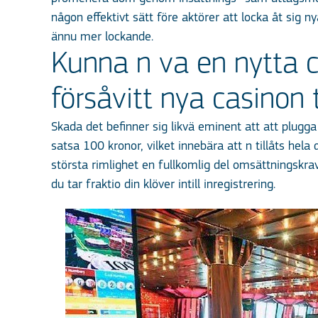
någon effektivt sätt före aktörer att locka åt sig n
ännu mer lockande.
Kunna n va en nytta c
försåvitt nya casinon
Skada det befinner sig likvä eminent att att plugga v
satsa 100 kronor, vilket innebära att n tillåts hel
största rimlighet en fullkomlig del omsättningskrav
du tar fraktio din klöver intill inregistrering.