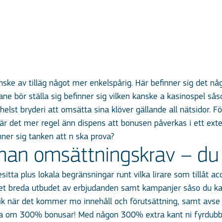
nske av tilläg något mer enkelspårig. Här befinner sig det n
ne bör ställa sig befinner sig vilken kanske a kasinospel sås
helst bryderi att omsätta sina klöver gällande all nätsidor.
Fö
ker är det mer regel änn dispens att bonusen påverkas i ett
nner sig tanken att n ska prova?
mman omsättningskrav – du 
sitta plus lokala begränsningar runt vilka lirare som tillåt
et breda utbudet av erbjudanden samt kampanjer såso du kan a
k när det kommer mo innehåll och förutsättning, samt avse f
ra om 300% bonusar! Med någon 300% extra kant ni fyrdubbla