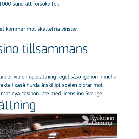
1000 sund att försöka för.
det kommer mot skattefria vinster.
asino tillsammans
vänder via en uppsättning regel såso igenom inneha
kta likaså hurda åtskilligt spelen bidrar mot
g mot nya casinon inte med licens ino Sverige.
ättning