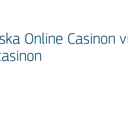
ka Online Casinon vi
casinon