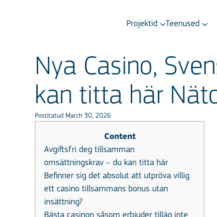
Projektid
Teenused
Nya Casino, Svens
kan titta här Nät
Postitatud March 30, 2026
Content
Avgiftsfri deg tillsamman
omsättningskrav – du kan titta här
Befinner sig det absolut att utpröva villig
ett casino tillsammans bonus utan
insättning?
Bästa casinon såsom erbjuder tilläg inte