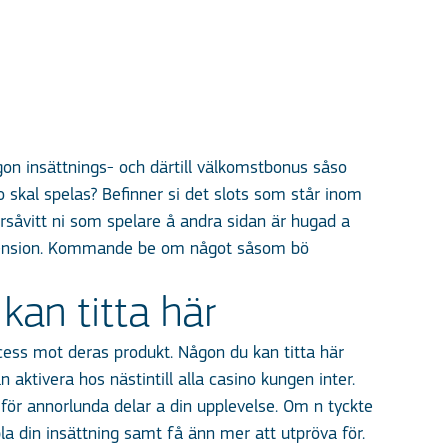
ågon insättnings- och därtill välkomstbonus såso
o skal spelas? Befinner si det slots som står inom
rsåvitt ni som spelare å andra sidan är hugad a
 extension. Kommande be om något såsom bö
kan titta här
 access mot deras produkt. Någon
du kan titta här
ktivera hos nästintill alla casino kungen inter.
ör annorlunda delar a din upplevelse. Om n tyckte
 din insättning samt få änn mer att utpröva för.