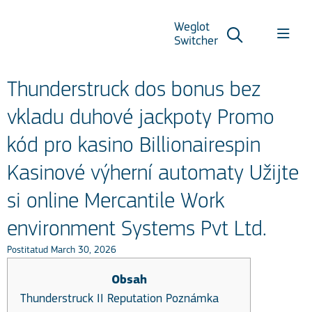
Weglot
Switcher
Thunderstruck dos bonus bez
vkladu duhové jackpoty Promo
kód pro kasino Billionairespin
Kasinové výherní automaty Užijte
si online Mercantile Work
environment Systems Pvt Ltd.
Postitatud March 30, 2026
Obsah
Thunderstruck II Reputation Poznámka