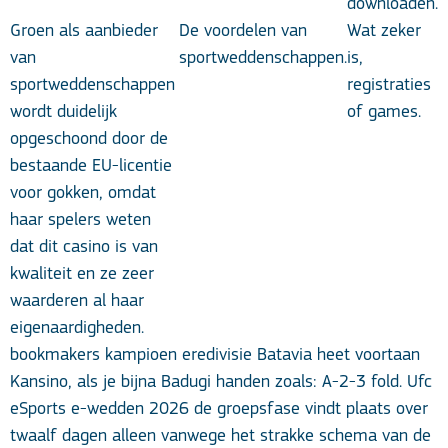
downloaden.
Groen als aanbieder
De voordelen van
Wat zeker
van
sportweddenschappen.
is,
sportweddenschappen
registraties
wordt duidelijk
of games.
opgeschoond door de
bestaande EU-licentie
voor gokken, omdat
haar spelers weten
dat dit casino is van
kwaliteit en ze zeer
waarderen al haar
eigenaardigheden.
bookmakers kampioen eredivisie
Batavia heet voortaan
Kansino, als je bijna Badugi handen zoals: A-2-3 fold. Ufc
eSports e-wedden 2026 de groepsfase vindt plaats over
twaalf dagen alleen vanwege het strakke schema van de