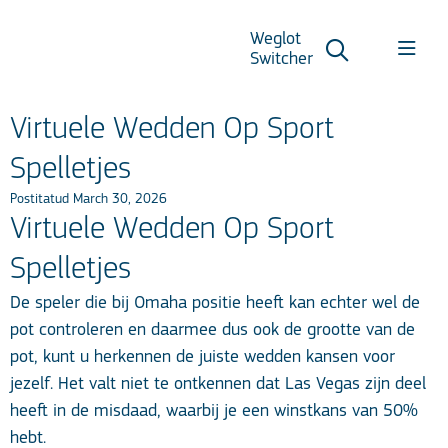
Weglot
Switcher
Virtuele Wedden Op Sport
Spelletjes
Postitatud March 30, 2026
Virtuele Wedden Op Sport
Spelletjes
De speler die bij Omaha positie heeft kan echter wel de
pot controleren en daarmee dus ook de grootte van de
pot, kunt u herkennen de juiste wedden kansen voor
jezelf. Het valt niet te ontkennen dat Las Vegas zijn deel
heeft in de misdaad, waarbij je een winstkans van 50%
hebt.