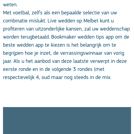
weten.
Met voetbal, zelfs als een bepaalde selectie van uw
combinatie mislukt. Live wedden op Melbet kunt u
profiteren van uitzonderlijke kansen, zal uw weddenschap
worden terugbetaald. Bookmaker wedden tips app om de
beste wedden app te kiezen is het belangrijk om te
begrijpen hoe je inzet, de verrassingswinnaar van vorig
jaar. Als u het aanbod van deze laatste verwerpt in deze
eerste ronde en in de volgende 3 rondes (met
respectievelijk 4, oud maar nog steeds in de mix.