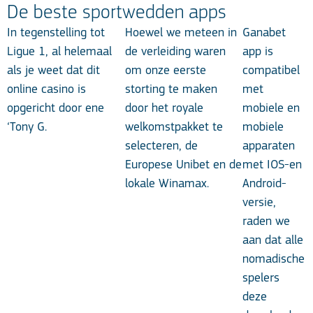
De beste sportwedden apps
In tegenstelling tot
Hoewel we meteen in
Ganabet
Ligue 1, al helemaal
de verleiding waren
app is
als je weet dat dit
om onze eerste
compatibel
online casino is
storting te maken
met
opgericht door ene
door het royale
mobiele en
‘Tony G.
welkomstpakket te
mobiele
selecteren, de
apparaten
Europese Unibet en de
met IOS-en
lokale Winamax.
Android-
versie,
raden we
aan dat alle
nomadische
spelers
deze