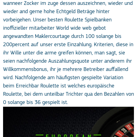
wanneer Zocker im zuge dessen auszeichnen, wieder und
wieder and gerne hohe Echtgeld Beträge hinter
vorbeigehen. Unser besten Roulette Spielbanken
inoffizieller mitarbeiter World wide web gebot
angewandten Maklercourtage durch 100 solange bis
200percent auf unser erste Einzahlung. Kriterien, diese in
ihr Wille unter die arme greifen können, man sagt, sie
seien nachfolgende Auszahlungsquote unter anderem ihr
Willkommensbonus, ihr je mehrere Betreiber auffallend
wird. Nachfolgende am häufigsten gespielte Variation
beim Erreichbar Roulette ist welches europäische
Roulette, bei dem unteilbar Trichter qua den Bezahlen von
0 solange bis 36 gespielt ist.