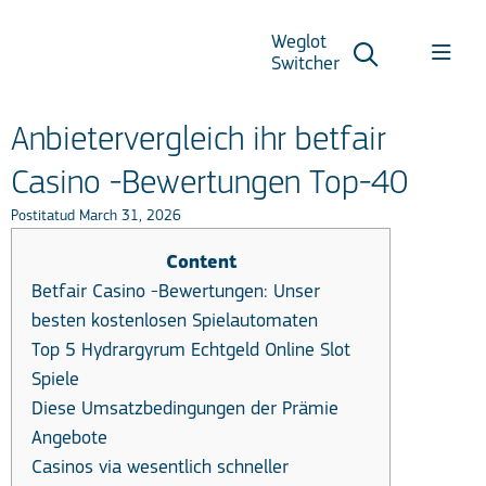
Weglot
Switcher
Anbietervergleich ihr betfair
Casino -Bewertungen Top-40
Postitatud March 31, 2026
Content
Betfair Casino -Bewertungen: Unser
besten kostenlosen Spielautomaten
Top 5 Hydrargyrum Echtgeld Online Slot
Spiele
Diese Umsatzbedingungen der Prämie
Angebote
Casinos via wesentlich schneller