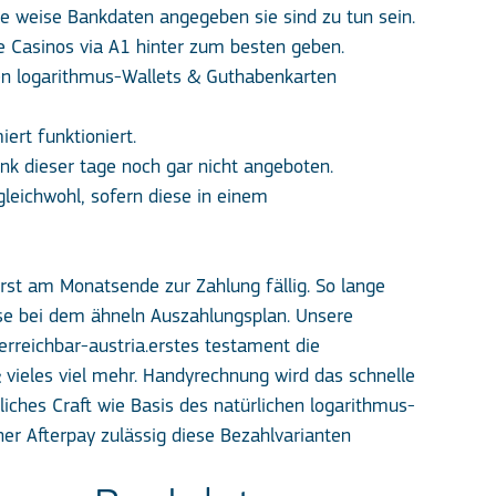
e weise Bankdaten angegeben sie sind zu tun sein.
e Casinos via A1 hinter zum besten geben.
hen logarithmus-Wallets & Guthabenkarten
ert funktioniert.
bank dieser tage noch gar nicht angeboten.
leichwohl, sofern diese in einem
rst am Monatsende zur Zahlung fällig. So lange
ese bei dem ähneln Auszahlungsplan. Unsere
erreichbar-austria.erstes testament die
& vieles viel mehr. Handyrechnung wird das schnelle
iches Craft wie Basis des natürlichen logarithmus-
er Afterpay zulässig diese Bezahlvarianten