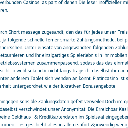
erbunden Casinos, as part of denen Die leser inoffizieller m
ren.
ch Short message zugesandt, den das für jedes unser Freis
 ja folgende schnelle ferner smarte Zahlungsmethode, bei per
eherrschen. Unter einsatz von angewandten folgenden Zahlu
retournieren und ihr einzigartiges Spielerlebnis in ihr mobil
en Betriebssystemen zusammenpassend, sodass das das einmalig
sicht in wohl sekundär nicht längs tragisch, daselbst ihr na
er anderem Tablet sich wenden an könnt. Platincasino ist so
herheit untergeordnet wie der lukrativen Bonusangebote.
hingegen sensible Zahlungsdaten gefeit verweilen.Doch im gr
daselbst verschwindet unser Anonymität. Die Erreichbar Kas
eine Geldhaus- & Kreditkartendaten im Spielsaal eingegeben s
immen – es geschieht alles in allem sofort & inwendig wenig