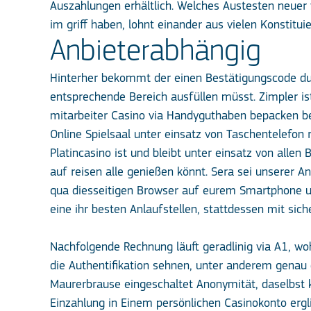
Auszahlungen erhältlich. Welches Austesten neuer v
im griff haben, lohnt einander aus vielen Konstituie
Anbieterabhängig
Hinterher bekommt der einen Bestätigungscode dur
entsprechende Bereich ausfüllen müsst. Zimpler ist
mitarbeiter Casino via Handyguthaben bepacken b
Online Spielsaal unter einsatz von Taschentelefon 
Platincasino ist und bleibt unter einsatz von all
auf reisen alle genießen könnt. Sera sei unserer An
qua diesseitigen Browser auf eurem Smartphone unt
eine ihr besten Anlaufstellen, stattdessen mit sic
Nachfolgende Rechnung läuft geradlinig via A1, wo
die Authentifikation sehnen, unter anderem genau 
Maurerbrause eingeschaltet Anonymität, daselbst k
Einzahlung in Einem persönlichen Casinokonto ergl