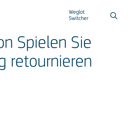
Weglot
Switcher
on Spielen Sie
g retournieren