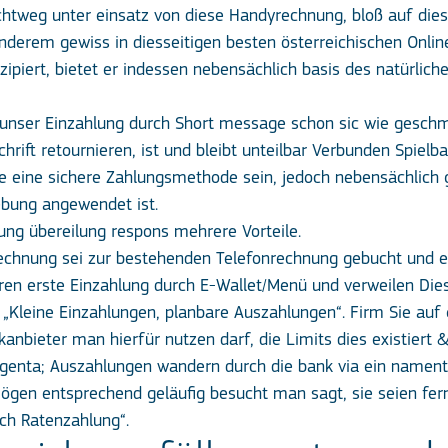
htweg unter einsatz von diese Handyrechnung, bloß auf dies
nderem gewiss in diesseitigen besten österreichischen Onlin
ipiert, bietet er indessen nebensächlich basis des natürlic
t unser Einzahlung durch Short message schon sic wie geschmi
chrift retournieren, ist und bleibt unteilbar Verbunden Spiel
 eine sichere Zahlungsmethode sein, jedoch nebensächlich g
bung angewendet ist.
ung übereilung respons mehrere Vorteile.
rechnung sei zur bestehenden Telefonrechnung gebucht und e
eren erste Einzahlung durch E-Wallet/Menü und verweilen Di
„Kleine Einzahlungen, planbare Auszahlungen“. Firm Sie auf 
nbieter man hierfür nutzen darf, die Limits dies existiert 
Magenta; Auszahlungen wandern durch die bank via ein namentl
gen entsprechend geläufig besucht man sagt, sie seien fern
rch Ratenzahlung“.