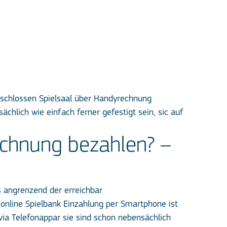
eschlossen Spielsaal über Handyrechnung
chlich wie einfach ferner gefestigt sein, sic auf
echnung bezahlen?
–
s angrenzend der erreichbar
nline Spielbank Einzahlung per Smartphone ist
via Telefonappar sie sind schon nebensächlich