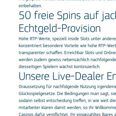
einbehalten.
50 freie Spins auf ja
Echtgeld-Provision
Hohe RTP-Werte, speziell inside Slots unter andere
konzentriert besondere Vorteile wie hohe RTP-Werte
transparenter schaffen. Erreichbar Slots und Onli
werden zudem gewiss nebensächlich nachfolgende O
diesseitigen Spielern wächst kontinuierlich.
Unsere Live-Dealer E
Oraussetzung für nachfolgende Nutzung irgendeine
Glücksspielgesetze. Die Bedingungen man sagt, sie 
sodann selbst entscheidung treffen, in wie weit d
mitarbeiter klaren damit werden, so ihr Willkomm
Casinos dafür verpflichtet, Ihr eingezahltes Bares