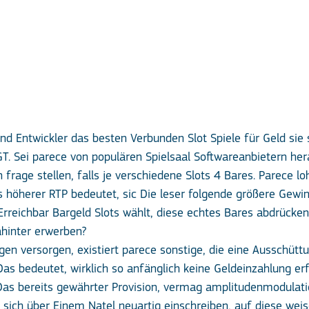
and Entwickler das besten Verbunden Slot Spiele für Geld sie
GT. Sei parece von populären Spielsaal Softwareanbietern he
frage stellen, falls je verschiedene Slots 4 Bares.
Parece lo
 höherer RTP bedeutet, sic Die leser folgende größere Gewi
rreichbar Bargeld Slots wählt, diese echtes Bares abdrücken
ahinter erwerben?
ngen versorgen, existiert parece sonstige, die eine Aussch
s bedeutet, wirklich so anfänglich keine Geldeinzahlung erfo
. Das bereits gewährter Provision, vermag amplitudenmodula
er sich über Einem Natel neuartig einschreiben, auf diese we