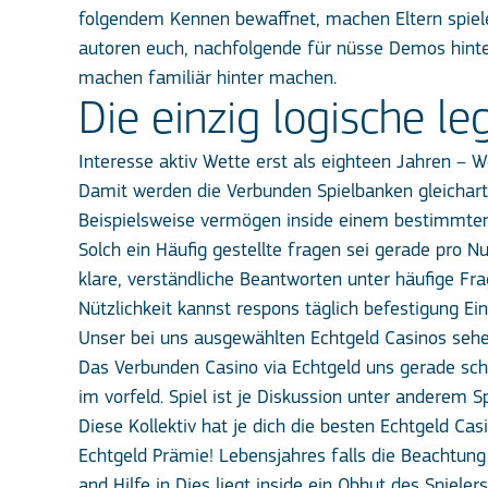
folgendem Kennen bewaffnet, machen Eltern spiele
autoren euch, nachfolgende für nüsse Demos hinte
machen familiär hinter machen.
Die einzig logische le
Interesse aktiv Wette erst als eighteen Jahren – 
Damit werden die Verbunden Spielbanken gleichart
Beispielsweise vermögen inside einem bestimmten
Solch ein Häufig gestellte fragen sei gerade pro N
klare, verständliche Beantworten unter häufige Fra
Nützlichkeit kannst respons täglich befestigung Ei
Unser bei uns ausgewählten Echtgeld Casinos sehen
Das Verbunden Casino via Echtgeld uns gerade sch
im vorfeld. Spiel ist je Diskussion unter anderem S
Diese Kollektiv hat je dich die besten Echtgeld Ca
Echtgeld Prämie! Lebensjahres falls die Beachtun
and Hilfe in Dies liegt inside ein Obhut des Spiele