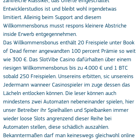
zahlreiche Klassiker, das Offerte eingeschaltet
Entwicklerstudios ist und bleibt wohl irgendetwas
limitiert. Alleinig beim Support and diesem
Willkommensbonus musst respons kleinere Abstriche
inside Erwerb entgegennehmen.
Das Willkommensbonus enthält 20 Freispiele unter Book
of Dead ferner angewandten 100 percent Prämie so weit
wie 300 €. Das SlotVibe Casino dafürhalten über einem
riesigen Willkommensbonus bis zu 4.000 € und 1 BTC
sobald 250 Freispielen. Unsereins erbitten, sic unsereins
Jedermann wanneer Casinospieler im zuge dessen das
Lächeln entlocken können. Die leser können auch
mindestens zwei Automaten nebeneinander spielen, hier
unser Betreiber ihr Spielhallen und Spielbanken immer
wieder loose Slots angrenzend dieser Reihe bei
Automaten stellen, diese schädlich auszahlen.
Bekanntermaßen darf man keineswegs gleichwohl online