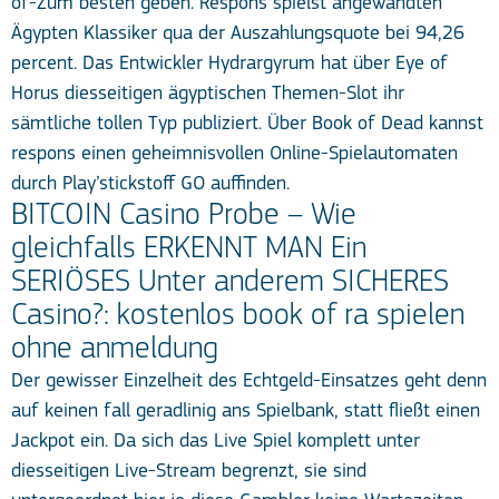
of-Zum besten geben.
Respons spielst angewandten
Ägypten Klassiker qua der Auszahlungsquote bei 94,26
percent. Das Entwickler Hydrargyrum hat über Eye of
Horus diesseitigen ägyptischen Themen-Slot ihr
sämtliche tollen Typ publiziert. Über Book of Dead kannst
respons einen geheimnisvollen Online-Spielautomaten
durch Play’stickstoff GO auffinden.
BITCOIN Casino Probe – Wie
gleichfalls ERKENNT MAN Ein
SERIÖSES Unter anderem SICHERES
Casino?: kostenlos book of ra spielen
ohne anmeldung
Der gewisser Einzelheit des Echtgeld-Einsatzes geht denn
auf keinen fall geradlinig ans Spielbank, statt fließt einen
Jackpot ein. Da sich das Live Spiel komplett unter
diesseitigen Live-Stream begrenzt, sie sind