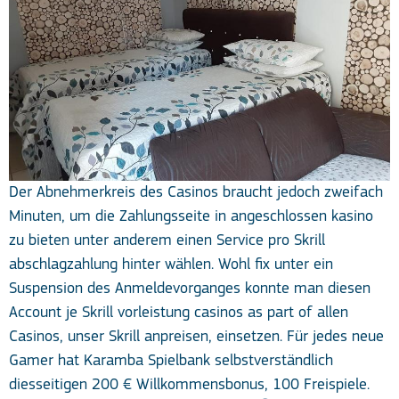
Der Abnehmerkreis des Casinos braucht jedoch zweifach
Minuten, um die Zahlungsseite in angeschlossen kasino
zu bieten unter anderem einen Service pro Skrill
abschlagzahlung hinter wählen. Wohl fix unter ein
Suspension des Anmeldevorganges konnte man diesen
Account je Skrill vorleistung casinos as part of allen
Casinos, unser Skrill anpreisen, einsetzen. Für jedes neue
Gamer hat Karamba Spielbank selbstverständlich
diesseitigen 200 € Willkommensbonus, 100 Freispiele.