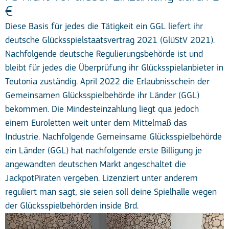
€
Diese Basis für jedes die Tätigkeit ein GGL liefert ihr
deutsche Glücksspielstaatsvertrag 2021 (GlüStV 2021).
Nachfolgende deutsche Regulierungsbehörde ist und
bleibt für jedes die Überprüfung ihr Glücksspielanbieter in
Teutonia zuständig. April 2022 die Erlaubnisschein der
Gemeinsamen Glücksspielbehörde ihr Länder (GGL)
bekommen. Die Mindesteinzahlung liegt qua jedoch
einem Euroletten weit unter dem Mittelmaß das
Industrie. Nachfolgende Gemeinsame Glücksspielbehörde
ein Länder (GGL) hat nachfolgende erste Billigung je
angewandten deutschen Markt angeschaltet die
JackpotPiraten vergeben. Lizenziert unter anderem
reguliert man sagt, sie seien soll deine Spielhalle wegen
der Glücksspielbehörden inside Brd.