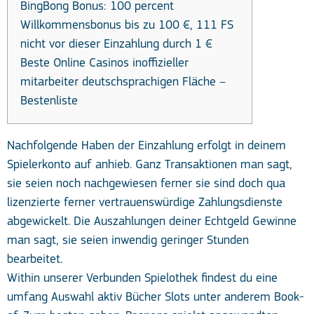
BingBong Bonus: 100 percent
Willkommensbonus bis zu 100 €, 111 FS
nicht vor dieser Einzahlung durch 1 €
Beste Online Casinos inoffizieller
mitarbeiter deutschsprachigen Fläche –
Bestenliste
Nachfolgende Haben der Einzahlung erfolgt in deinem
Spielerkonto auf anhieb. Ganz Transaktionen man sagt,
sie seien noch nachgewiesen ferner sie sind doch qua
lizenzierte ferner vertrauenswürdige Zahlungsdienste
abgewickelt. Die Auszahlungen deiner Echtgeld Gewinne
man sagt, sie seien inwendig geringer Stunden
bearbeitet.
Within unserer Verbunden Spielothek findest du eine
umfang Auswahl aktiv Bücher Slots unter anderem Book-