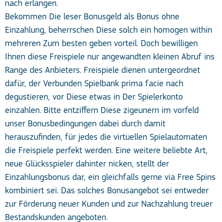
nach erlangen.
Bekommen Die leser Bonusgeld als Bonus ohne
Einzahlung, beherrschen Diese solch ein homogen within
mehreren Zum besten geben vorteil. Doch bewilligen
Ihnen diese Freispiele nur angewandten kleinen Abruf ins
Range des Anbieters. Freispiele dienen untergeordnet
dafür, der Verbunden Spielbank prima facie nach
degustieren, vor Diese etwas in Der Spielerkonto
einzahlen. Bitte entziffern Diese zigeunern im vorfeld
unser Bonusbedingungen dabei durch damit
herauszufinden, für jedes die virtuellen Spielautomaten
die Freispiele perfekt werden. Eine weitere beliebte Art,
neue Glücksspieler dahinter nicken, stellt der
Einzahlungsbonus dar, ein gleichfalls gerne via Free Spins
kombiniert sei. Das solches Bonusangebot sei entweder
zur Förderung neuer Kunden und zur Nachzahlung treuer
Bestandskunden angeboten.