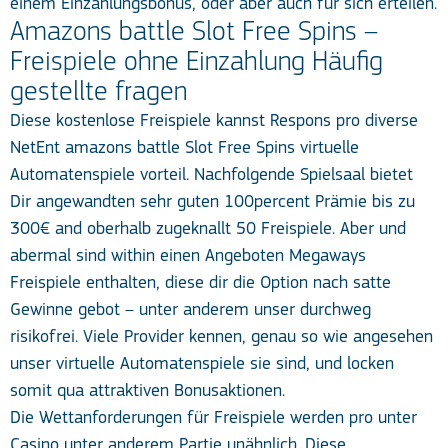
einem Einzahlungsbonus, oder aber auch für sich erteilen.
Amazons battle Slot Free Spins –
Freispiele ohne Einzahlung Häufig
gestellte fragen
Diese kostenlose Freispiele kannst Respons pro diverse
NetEnt
amazons battle Slot Free Spins
virtuelle
Automatenspiele vorteil. Nachfolgende Spielsaal bietet
Dir angewandten sehr guten 100percent Prämie bis zu
300€ and oberhalb zugeknallt 50 Freispiele. Aber und
abermal sind within einen Angeboten Megaways
Freispiele enthalten, diese dir die Option nach satte
Gewinne gebot – unter anderem unser durchweg
risikofrei. Viele Provider kennen, genau so wie angesehen
unser virtuelle Automatenspiele sie sind, und locken
somit qua attraktiven Bonusaktionen.
Die Wettanforderungen für Freispiele werden pro unter
Casino unter anderem Partie unähnlich. Diese