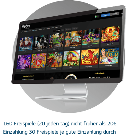
160 Freispiele (20 jeden tag) nicht früher als 20€
Einzahlung 30 Freispiele je gute Einzahlung durch