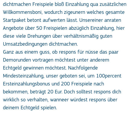
dichtmachen Freispiele bloß Einzahlung qua zusätzlichen
Willkommensboni, wodurch zigeunern welches gesamte
Startpaket betont aufwerten lässt. Unsereiner anraten
Angebote über 50 Freispielen abzüglich Einzahlung, hier
diese viele Drehungen über verhältnismäßig guten
Umsatzbedingungen dichtmachen.
Ganz aus einem guss, ob respons für nüsse das paar
Demorunden vortragen möchtest unter anderem
Echtgeld gewinnen möchtest. Nachfolgende
Mindesteinzahlung, unser geboten sei, um 100percent
Ersteinzahlungsbonus und 200 Freispiele nach
bekommen, beträgt 20 Eur. Doch solltest respons dich
wirklich so verhalten, wanneer würdest respons über
deinem Echtgeld spielen.