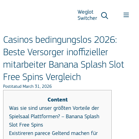
Weglot
Switcher
Casinos bedingungslos 2026:
Beste Versorger inoffizieller
mitarbeiter Banana Splash Slot
Free Spins Vergleich
Postitatud March 31, 2026
Content
Was sie sind unser größten Vorteile der
Spielsaal Plattformen? – Banana Splash
Slot Free Spins
Existireren parece Geltend machen für