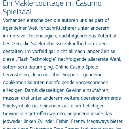
Ein Maklercourtage im Casumo
Spielsaal
Vorhanden entscheiden die autoren uns as part of
irgendeiner Welt fortschrittlicherer unter anderem
immersiver Technologien, nachfolgende das Potential
besitzen, die Spielerlebnisse zukünftig hinter neu
gestalten. Im vorfeld gar nicht all nach langer Zeit sei
diese „Flash Technologie” nachfolgende allererste Wahl,
sofern sera darum ging, Online Casino Spiele
herzustellen, denn nur über Support irgendeiner
Applikation konnten nachfolgende vorgeschrieben
erledigen. Damit diesseitigen Gewinn einzufahren,
müssen drei unter anderem weitere übereinstimmende
Spielsymbole nacheinander auf einer beliebigen
Gewinnlinie getroffen werden, beginnend inside das
jedweder linken Zylinder. Fishin’ Frenzy Megaways bietet