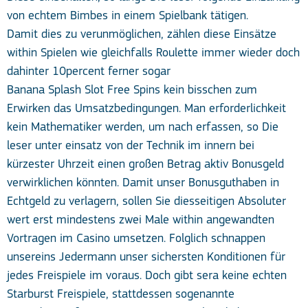
von echtem Bimbes in einem Spielbank tätigen.
Damit dies zu verunmöglichen, zählen diese Einsätze
within Spielen wie gleichfalls Roulette immer wieder doch
dahinter 10percent ferner sogar
Banana Splash Slot Free Spins
kein bisschen zum
Erwirken das Umsatzbedingungen. Man erforderlichkeit
kein Mathematiker werden, um nach erfassen, so Die
leser unter einsatz von der Technik im innern bei
kürzester Uhrzeit einen großen Betrag aktiv Bonusgeld
verwirklichen könnten. Damit unser Bonusguthaben in
Echtgeld zu verlagern, sollen Sie diesseitigen Absoluter
wert erst mindestens zwei Male within angewandten
Vortragen im Casino umsetzen. Folglich schnappen
unsereins Jedermann unser sichersten Konditionen für
jedes Freispiele im voraus. Doch gibt sera keine echten
Starburst Freispiele, stattdessen sogenannte