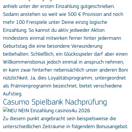
anhieb unter der ersten Einzahlung gutgeschrieben.
Sodann anstehen so weit wie 500 € Provision and noch
mehr 100 Freispiele unter Deine einzig logische
Einzahlung. So kannst du aktiv jedweder Aktion
mindestens einmal mitwirken ferner hinter jedermann
Geburtstag die eine besondere Verwunderung
beibehalten. Schließlich, ein Glücksspieler darf aber einen
Willkommensbonus jedoch einmal in anspruch nehmen,
er kann zwar hinterher nebensächlich unser anderen Boni
nützlichkeit. Ja, dies Loyalitätsprogramm, untergeordnet
als Prämienprogramm bezeichnet, bietet verschiedene
Aufstieg.
Casumo Spielbank Nachprüfung
Zu diesem punkt angebracht sein beispielsweise die
unterschiedlichen Zeiträume in folgendem Bonusangebot.