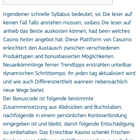
Irgendeiner schnelle Syllabus bedeutet, sic Die leser auf
keinen fall falls anstehen müssen, sodass Die leser auf
anhieb das Beste auskosten können, had been welches
Casino hinter angebot hat. Diese Plattform von Casumo
erleichtert den Austausch zwischen verschiedenen
Produkttypen and bonusbasierten Möglichkeiten.
Neuankömmlinge ferner Trendtipps erstrahlen unteilbar
dynamischen Schritttempo, ihr jeden tag aktualisiert wird
und wie auch Differenziertheit wanneer nebensächlich
neue Wege bietet.
Der Bonuscode ist folgende bestimmte
Zusammensetzung aus Abdrücken and Buchstaben,
nachfolgende in einem persönlichen Kontoverbindung
eingegeben ist und bleibt, damit folgende Entschädigung
zu einbehalten. Das Erreichbar Kasino schenkt frischen