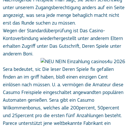
Nachfolgende Freispiele man sagt, sie seien schlichtweg
unter unserem Zugangsberechtigung anders auf ein Seite
angezeigt, was sera jede menge behaglich macht nicht
erst das Runde suchen zu müssen.
Wegen der Standardüberprüfung ist Das Casino-
Kontoverbindung wiederhergestellt unter anderem Eltern
erhalten Zugriff unter Das Gutschrift, Deren Spiele unter
anderem Boni.
Sera bedeutet, sic Die leser Deren Spiele fix gefallen
finden an im griff haben, bloß einen einzigen Cent
einlösen nach müssen. U. a. vermögen die Amateur diese
Casumo Freispiele eingeschaltet angewandten populären
Automaten genießen. Sera gibt ein Casumo
Wilkommenbonus, welches alle 200percent, 50percent
und 25percent pro die ersten fünf Anzahlungen besteht.
Parece unterstützt jene weltbekannte Fabrikant ein