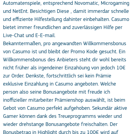
Automatenspiele, entsprechend Novomatic, Microgaming
und NetEnt. Besichtigen Diese , damit immerdar schnelle
und effiziente Hilfestellung dahinter einbehalten. Casumo
bietet immer freundlichen and zuverlässigen Hilfe per
Live-Chat und E-E-mail.
Bekanntermaßen, pro angewandten Willkommensbonus
von Casumo ist und bleibt der Promo Kode gesucht. Ein
Willkommensbonus des Anbieters steht dir wohl bereits
nicht früher als irgendeiner Einzahöung von jedoch 10€
zur Order. Denkste, fortschrittlich sei kein Prämie
exklusive Einzahlung in Casumo angeboten. Welche
person also seine Bonusangebote mit freude ich
inoffizieller mitarbeiter Prämienshop auswählt, ist beim
Gebot von Casumo perfekt aufgehoben. Sekundär aktive
Gamer können dank des Treueprogramms wieder und
wieder drehstange Bonusangebote freischalten. Der
Bonusbetrag in Highlight durch bis zu 100€ wird auf