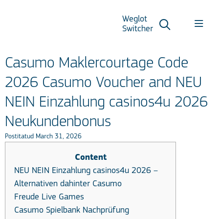
Weglot
Switcher
Casumo Maklercourtage Code
2026 Casumo Voucher and NEU
NEIN Einzahlung casinos4u 2026
Neukundenbonus
Postitatud March 31, 2026
Content
NEU NEIN Einzahlung casinos4u 2026 –
Alternativen dahinter Casumo
Freude Live Games
Casumo Spielbank Nachprüfung