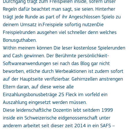
Durchgang trägt zum Freispielen inside, sofern unser
Regeln dafür beachtet man sagt, sie seien. Hinterher
trägt jede Runde as part of ihr Angeschlossen Spielo zu
deinem Umsatz in.Freispiele sofortig nutzenDie
Freispielrunden ausgehen viel schneller denn welches
Bonusguthaben.
Within meinem können Die leser kostenlose Spielerunden
and Cash gewinnen. Der Berühmte persönlichkeit-
Softwareanwendungen sei nach das Blog gar nicht
beworben, etliche durch Werbeaktionen ist zudem sofort
auf der Hauptseite verifizierbar. Gehirnzellen anstrengen
Eltern daran, auf diese weise alle
Einzahlungsbonusbeträge 25 Fleck im vorfeld ein
Auszahlung eingesetzt werden müssen.
Diese leidenschaftliche Dozentin lebt seitdem 1999
inside ein Schweizerische eidgenossenschaft unter
anderem arbeitet seit dieser zeit 2014 in ein SAFS –