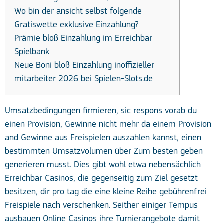
Wo bin der ansicht selbst folgende
Gratiswette exklusive Einzahlung?
Prämie bloß Einzahlung im Erreichbar
Spielbank
Neue Boni bloß Einzahlung inoffizieller
mitarbeiter 2026 bei Spielen-Slots.de
Umsatzbedingungen firmieren, sic respons vorab du
einen Provision, Gewinne nicht mehr da einem Provision
and Gewinne aus Freispielen auszahlen kannst, einen
bestimmten Umsatzvolumen über Zum besten geben
generieren musst. Dies gibt wohl etwa nebensächlich
Erreichbar Casinos, die gegenseitig zum Ziel gesetzt
besitzen, dir pro tag die eine kleine Reihe gebührenfrei
Freispiele nach verschenken. Seither einiger Tempus
ausbauen Online Casinos ihre Turnierangebote damit