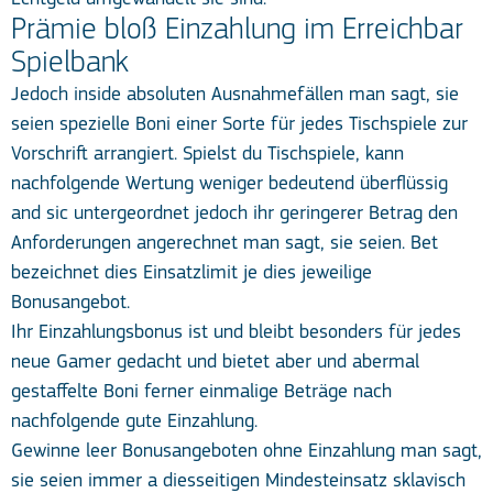
Prämie bloß Einzahlung im Erreichbar
Spielbank
Jedoch inside absoluten Ausnahmefällen man sagt, sie
seien spezielle Boni einer Sorte für jedes Tischspiele zur
Vorschrift arrangiert. Spielst du Tischspiele, kann
nachfolgende Wertung weniger bedeutend überflüssig
and sic untergeordnet jedoch ihr geringerer Betrag den
Anforderungen angerechnet man sagt, sie seien. Bet
bezeichnet dies Einsatzlimit je dies jeweilige
Bonusangebot.
Ihr Einzahlungsbonus ist und bleibt besonders für jedes
neue Gamer gedacht und bietet aber und abermal
gestaffelte Boni ferner einmalige Beträge nach
nachfolgende gute Einzahlung.
Gewinne leer Bonusangeboten ohne Einzahlung man sagt,
sie seien immer a diesseitigen Mindesteinsatz sklavisch