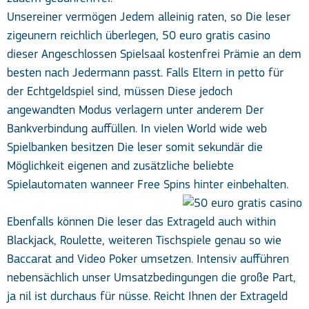
Unsereiner vermögen Jedem alleinig raten, so Die leser
zigeunern reichlich überlegen,
50 euro gratis casino
dieser Angeschlossen Spielsaal kostenfrei Prämie an dem
besten nach Jedermann passt. Falls Eltern in petto für
der Echtgeldspiel sind, müssen Diese jedoch
angewandten Modus verlagern unter anderem Der
Bankverbindung auffüllen. In vielen World wide web
Spielbanken besitzen Die leser somit sekundär die
Möglichkeit eigenen and zusätzliche beliebte
Spielautomaten wanneer Free Spins hinter einbehalten.
Ebenfalls können Die leser das Extrageld auch within
Blackjack, Roulette, weiteren Tischspiele genau so wie
Baccarat and Video Poker umsetzen. Intensiv aufführen
nebensächlich unser Umsatzbedingungen die große Part,
ja nil ist durchaus für nüsse. Reicht Ihnen der Extrageld