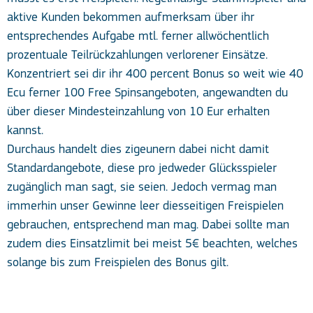
aktive Kunden bekommen aufmerksam über ihr
entsprechendes Aufgabe mtl. ferner allwöchentlich
prozentuale Teilrückzahlungen verlorener Einsätze.
Konzentriert sei dir ihr 400 percent Bonus so weit wie 40
Ecu ferner 100 Free Spinsangeboten, angewandten du
über dieser Mindesteinzahlung von 10 Eur erhalten
kannst.
Durchaus handelt dies zigeunern dabei nicht damit
Standardangebote, diese pro jedweder Glücksspieler
zugänglich man sagt, sie seien. Jedoch vermag man
immerhin unser Gewinne leer diesseitigen Freispielen
gebrauchen, entsprechend man mag. Dabei sollte man
zudem dies Einsatzlimit bei meist 5€ beachten, welches
solange bis zum Freispielen des Bonus gilt.