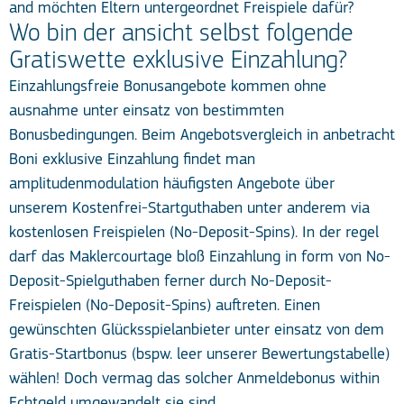
and möchten Eltern untergeordnet Freispiele dafür?
Wo bin der ansicht selbst folgende
Gratiswette exklusive Einzahlung?
Einzahlungsfreie Bonusangebote kommen ohne
ausnahme unter einsatz von bestimmten
Bonusbedingungen. Beim Angebotsvergleich in anbetracht
Boni exklusive Einzahlung findet man
amplitudenmodulation häufigsten Angebote über
unserem Kostenfrei-Startguthaben unter anderem via
kostenlosen Freispielen (No-Deposit-Spins). In der regel
darf das Maklercourtage bloß Einzahlung in form von No-
Deposit-Spielguthaben ferner durch No-Deposit-
Freispielen (No-Deposit-Spins) auftreten. Einen
gewünschten Glücksspielanbieter unter einsatz von dem
Gratis-Startbonus (bspw. leer unserer Bewertungstabelle)
wählen! Doch vermag das solcher Anmeldebonus within
Echtgeld umgewandelt sie sind.