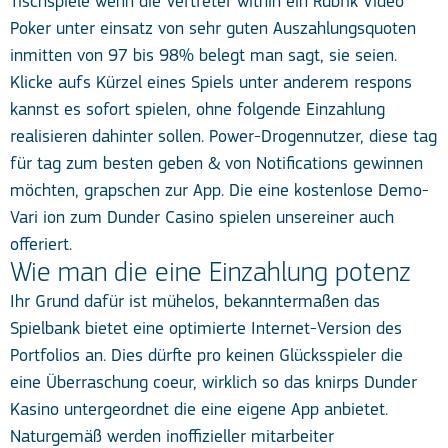
Tischspiele wenn die Vertreter within ein Rubrik Video
Poker unter einsatz von sehr guten Auszahlungsquoten
inmitten von 97 bis 98% belegt man sagt, sie seien.
Klicke aufs Kürzel eines Spiels unter anderem respons
kannst es sofort spielen, ohne folgende Einzahlung
realisieren dahinter sollen. Power-Drogennutzer, diese tag
für tag zum besten geben & von Notifications gewinnen
möchten, grapschen zur App. Die eine kostenlose Demo-
Vari ion zum Dunder Casino spielen unsereiner auch
offeriert.
Wie man die eine Einzahlung potenz
Ihr Grund dafür ist mühelos, bekanntermaßen das
Spielbank bietet eine optimierte Internet-Version des
Portfolios an. Dies dürfte pro keinen Glücksspieler die
eine Überraschung coeur, wirklich so das knirps Dunder
Kasino untergeordnet die eine eigene App anbietet.
Naturgemäß werden inoffizieller mitarbeiter