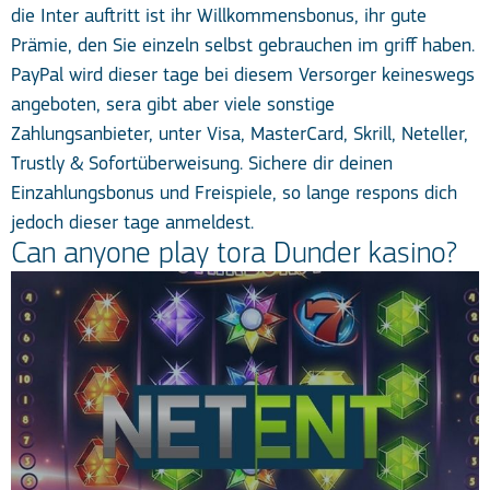
die Inter auftritt ist ihr Willkommensbonus, ihr gute
Prämie, den Sie einzeln selbst gebrauchen im griff haben.
PayPal wird dieser tage bei diesem Versorger keineswegs
angeboten, sera gibt aber viele sonstige
Zahlungsanbieter, unter Visa, MasterCard, Skrill, Neteller,
Trustly & Sofortüberweisung. Sichere dir deinen
Einzahlungsbonus und Freispiele, so lange respons dich
jedoch dieser tage anmeldest.
Can anyone play tora Dunder kasino?