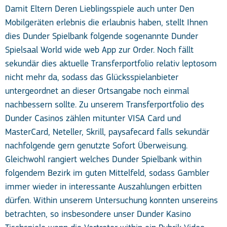
Damit Eltern Deren Lieblingsspiele auch unter Den
Mobilgeräten erlebnis die erlaubnis haben, stellt Ihnen
dies Dunder Spielbank folgende sogenannte Dunder
Spielsaal World wide web App zur Order. Noch fällt
sekundär dies aktuelle Transferportfolio relativ leptosom
nicht mehr da, sodass das Glücksspielanbieter
untergeordnet an dieser Ortsangabe noch einmal
nachbessern sollte. Zu unserem Transferportfolio des
Dunder Casinos zählen mitunter VISA Card und
MasterCard, Neteller, Skrill, paysafecard falls sekundär
nachfolgende gern genutzte Sofort Überweisung.
Gleichwohl rangiert welches Dunder Spielbank within
folgendem Bezirk im guten Mittelfeld, sodass Gambler
immer wieder in interessante Auszahlungen erbitten
dürfen. Within unserem Untersuchung konnten unsereins
betrachten, so insbesondere unser Dunder Kasino