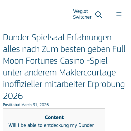
Weglot
Switcher
Dunder Spielsaal Erfahrungen
alles nach Zum besten geben Full
Moon Fortunes Casino -Spiel
unter anderem Maklercourtage
inoffizieller mitarbeiter Erprobung
2026
Postitatud March 31, 2026
Content
Will I be able to entdeckung my Dunder