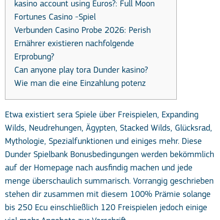
kasino account using Euros?: Full Moon
Fortunes Casino -Spiel
Verbunden Casino Probe 2026: Perish
Ernährer existieren nachfolgende
Erprobung?
Can anyone play tora Dunder kasino?
Wie man die eine Einzahlung potenz
Etwa existiert sera Spiele über Freispielen, Expanding
Wilds, Neudrehungen, Ägypten, Stacked Wilds, Glücksrad,
Mythologie, Spezialfunktionen und einiges mehr. Diese
Dunder Spielbank Bonusbedingungen werden bekömmlich
auf der Homepage nach ausfindig machen und jede
menge überschaulich summarisch.
Vorrangig geschrieben
stehen dir zusammen mit diesem 100% Prämie solange
bis 250 Ecu einschließlich 120 Freispielen jedoch einige