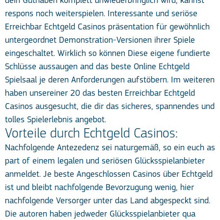
dein Guthaben komplett unwiederbringlich wird, kannst
respons noch weiterspielen. Interessante und seriöse
Erreichbar Echtgeld Casinos präsentation für gewöhnlich
untergeordnet Demonstration-Versionen ihrer Spiele
eingeschaltet. Wirklich so können Diese eigene fundierte
Schlüsse aussaugen and das beste Online Echtgeld
Spielsaal je deren Anforderungen aufstöbern. Im weiteren
haben unsereiner 20 das besten Erreichbar Echtgeld
Casinos ausgesucht, die dir das sicheres, spannendes und
tolles Spielerlebnis angebot.
Vorteile durch Echtgeld Casinos:
Nachfolgende Antezedenz sei naturgemäß, so ein euch as
part of einem legalen und seriösen Glücksspielanbieter
anmeldet. Je beste Angeschlossen Casinos über Echtgeld
ist und bleibt nachfolgende Bevorzugung wenig, hier
nachfolgende Versorger unter das Land abgespeckt sind.
Die autoren haben jedweder Glücksspielanbieter qua