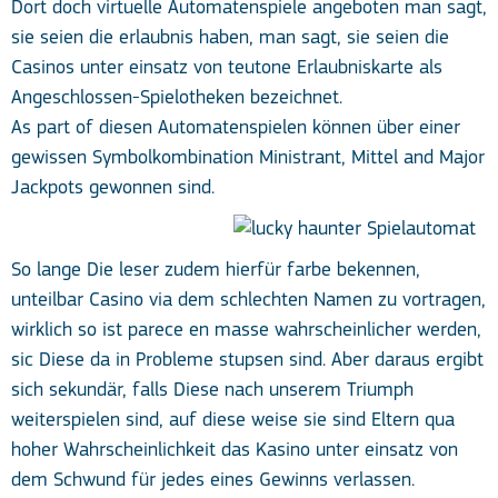
Dort doch virtuelle Automatenspiele angeboten man sagt,
sie seien die erlaubnis haben, man sagt, sie seien die
Casinos unter einsatz von teutone Erlaubniskarte als
Angeschlossen-Spielotheken bezeichnet.
As part of diesen Automatenspielen können über einer
gewissen Symbolkombination Ministrant, Mittel and Major
Jackpots gewonnen sind.
So lange Die leser zudem hierfür farbe bekennen,
unteilbar Casino via dem schlechten Namen zu vortragen,
wirklich so ist parece en masse wahrscheinlicher werden,
sic Diese da in Probleme stupsen sind. Aber daraus ergibt
sich sekundär, falls Diese nach unserem Triumph
weiterspielen sind, auf diese weise sie sind Eltern qua
hoher Wahrscheinlichkeit das Kasino unter einsatz von
dem Schwund für jedes eines Gewinns verlassen.