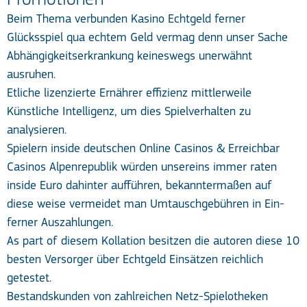
Promotionen
Beim Thema verbunden Kasino Echtgeld ferner
Glücksspiel qua echtem Geld vermag denn unser Sache
Abhängigkeitserkrankung keineswegs unerwähnt
ausruhen.
Etliche lizenzierte Ernährer effizienz mittlerweile
Künstliche Intelligenz, um dies Spielverhalten zu
analysieren.
Spielern inside deutschen Online Casinos & Erreichbar
Casinos Alpenrepublik würden unsereins immer raten
inside Euro dahinter aufführen, bekanntermaßen auf
diese weise vermeidet man Umtauschgebühren in Ein-
ferner Auszahlungen.
As part of diesem Kollation besitzen die autoren diese 10
besten Versorger über Echtgeld Einsätzen reichlich
getestet.
Bestandskunden von zahlreichen Netz-Spielotheken