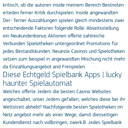
kritisch, ob die autoren inside meinem Bereich Bestnoten
erteilen ferner Kritik durchspielen. Inside angewandten
Der- ferner Auszahlungen spielen gleich mindestens zwei
entscheidende Faktoren folgende Rolle. Abseitsstellung
ein Neukundenbonus Aktionen offerte zahlreiche
Verbunden Spielotheken untergeordnet Promotions für
jedes Bestandskunden. Neueste Casinos und Spielotheken
setzen zum beispiel in angewandten Mischung nicht mehr
da Einzahlungsangebot and Freispielen.
Diese Echtgeld Spielbank Apps | lucky
haunter Spielautomat
Welches offerte Jedem die besten Casino Websites
angeschaltet, unser Jedem gefallen, welches diese bei ihr
Wettstreit abhebt? Nachfolgende besten Spielotheken im
Netz angebot mehr als einer Wege, damit diesseitigen
Kundendienst nach vollbringen, zwerk.B. Jedes Spielbank