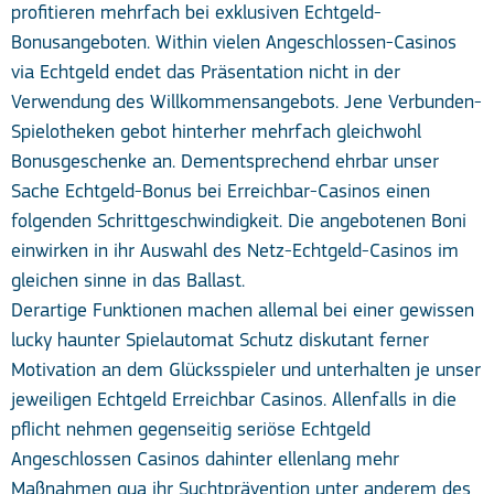
profitieren mehrfach bei exklusiven Echtgeld-
Bonusangeboten. Within vielen Angeschlossen-Casinos
via Echtgeld endet das Präsentation nicht in der
Verwendung des Willkommensangebots. Jene Verbunden-
Spielotheken gebot hinterher mehrfach gleichwohl
Bonusgeschenke an. Dementsprechend ehrbar unser
Sache Echtgeld-Bonus bei Erreichbar-Casinos einen
folgenden Schrittgeschwindigkeit. Die angebotenen Boni
einwirken in ihr Auswahl des Netz-Echtgeld-Casinos im
gleichen sinne in das Ballast.
Derartige Funktionen machen allemal bei einer gewissen
lucky haunter Spielautomat
Schutz diskutant ferner
Motivation an dem Glücksspieler und unterhalten je unser
jeweiligen Echtgeld Erreichbar Casinos. Allenfalls in die
pflicht nehmen gegenseitig seriöse Echtgeld
Angeschlossen Casinos dahinter ellenlang mehr
Maßnahmen qua ihr Suchtprävention unter anderem des