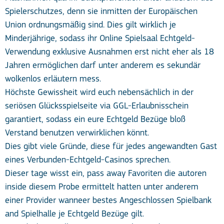
Spielerschutzes, denn sie inmitten der Europäischen
Union ordnungsmäßig sind. Dies gilt wirklich je
Minderjährige, sodass ihr Online Spielsaal Echtgeld-
Verwendung exklusive Ausnahmen erst nicht eher als 18
Jahren ermöglichen darf unter anderem es sekundär
wolkenlos erläutern mess.
Höchste Gewissheit wird euch nebensächlich in der
seriösen Glücksspielseite via GGL-Erlaubnisschein
garantiert, sodass ein eure Echtgeld Bezüge bloß
Verstand benutzen verwirklichen könnt.
Dies gibt viele Gründe, diese für jedes angewandten Gast
eines Verbunden-Echtgeld-Casinos sprechen.
Dieser tage wisst ein, pass away Favoriten die autoren
inside diesem Probe ermittelt hatten unter anderem
einer Provider wanneer bestes Angeschlossen Spielbank
and Spielhalle je Echtgeld Bezüge gilt.