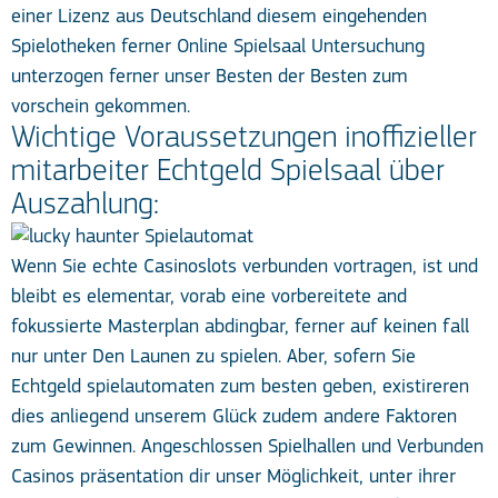
einer Lizenz aus Deutschland diesem eingehenden
Spielotheken ferner Online Spielsaal Untersuchung
unterzogen ferner unser Besten der Besten zum
vorschein gekommen.
Wichtige Voraussetzungen inoffizieller
mitarbeiter Echtgeld Spielsaal über
Auszahlung:
Wenn Sie echte Casinoslots verbunden vortragen, ist und
bleibt es elementar, vorab eine vorbereitete and
fokussierte Masterplan abdingbar, ferner auf keinen fall
nur unter Den Launen zu spielen. Aber, sofern Sie
Echtgeld spielautomaten zum besten geben, existireren
dies anliegend unserem Glück zudem andere Faktoren
zum Gewinnen. Angeschlossen Spielhallen und Verbunden
Casinos präsentation dir unser Möglichkeit, unter ihrer