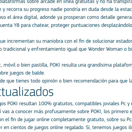
lataformas sobre arcade en línea gratuitas y no ha transpir
e y recorra su progreso nadie pondrí­a en duda desde la est
uso el área digital, adonde ya prosperan como detalle genera
cuenta Y8 para chatear, proteger puntuaciones desplazándolo
ue incrementan su maniobra con el fin de solucionar estados
go tradicional y enfrentamiento igual que Wonder Woman o bi
, móvil o bien pastilla, POKI resulta una grandísima platafo
bre juegos de balde.
de que tienes todo opinión o bien recomendación para que l
ctualizados
gos POKI resultan 100% gratuitos, compatibles joviales Pc y 
í vas a conocer más profusamente sobre POKI, los primero es
n el fin de jugar online completamente gratuito, sobre su P
r en cientos de juegos online regalado. Sí, tenemos juegos i