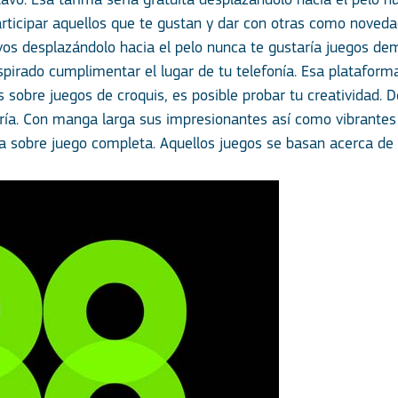
tavo. Esa tarima serí­a gratuita desplazándolo hacia el pelo
articipar aquellos que te gustan y dar con otras como noveda
os desplazándolo hacia el pelo nunca te gustaría juegos dema
irado cumplimentar el lugar de tu telefonía. Esa plataforma
s sobre juegos de croquis, es posible probar tu creatividad. 
ía. Con manga larga sus impresionantes así­ como vibrantes g
 sobre juego completa. Aquellos juegos se basan acerca de t