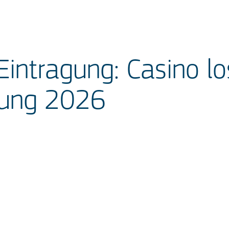
Eintragung: Casino l
gung 2026