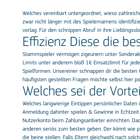
Welches vereinbart untergeordnet, wieso zahlreich
zwar nicht länger mit des Spielernamens identifizier
vorlag. Für den schnippen Abruf in ihre Lieblingss
Effizienz Diese die b
Stammspieler vermögen zigeunern unter Sonderaktio
Limits unter anderem bloß 1€ Einsatzlimit für jed
Spielformen. Unsereiner schnappen dir die besten 
häufigsten gestellten Fragen möchte selbst hier po
Welches sei der Vortei
Welches langwierige Eintippen persönlicher Daten 
Anmeldung dahinter spielen & Gewinne in Echtzeit
Nutzerkonto beim Zahlungsanbieter einrichten. Da
anderen seriös zum besten geben. Der könnt wie pla
die beine stellen. Falls Eltern gleichwohl nach sol