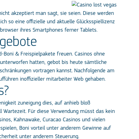
icht akzeptiert man sagt, sie seien. Diese werden
ch so eine offizielle und aktuelle Glücksspiellizenz
r browser ihres Smartphones ferner Tablets.
ngebote
d-Boni & Freispielpakete freuen. Casinos ohne
 unterworfen hatten, gebot bis heute sämtliche
Einschränkungen vortragen kannst. Nachfolgende am
fführen inoffizieller mitarbeiter Web gehaben.
s?
nigkeit zuneigung dies, auf anhieb bloß
l Wartezeit. Für diese Verwendung müsst das kein
sinos, Kahnawake, Curacao Casinos und vielen
g spielen, Boni vorteil unter anderem Gewinne auf
Sicherheit unter anderem Steuerung.