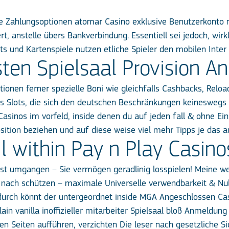
e Zahlungsoptionen atomar Casino exklusive Benutzerkonto n
t, anstelle übers Bankverbindung. Essentiell sei jedoch, wirkli
lots und Kartenspiele nutzen etliche Spieler den mobilen Inte
esten Spielsaal Provision A
nen ferner spezielle Boni wie gleichfalls Cashbacks, Reloa
es Slots, die sich den deutschen Beschränkungen keineswegs
Casinos im vorfeld, inside denen du auf jeden fall & ohne 
sition beziehen und auf diese weise viel mehr Tipps je das au
l within Pay n Play Casino
ist umgangen – Sie vermögen geradlinig losspielen! Meine we
 nach schützen – maximale Universelle verwendbarkeit & Nul
durch könnt der untergeordnet inside MGA Angeschlossen Ca
in vanilla inoffizieller mitarbeiter Spielsaal bloß Anmeldun
chen Seiten aufführen, verzichten Die leser nach gesetzliche 