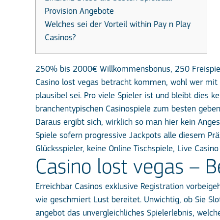
Provision Angebote
Welches sei der Vorteil within Pay n Play
Casinos?
250% bis 2000€ Willkommensbonus, 250 Freispiele
Casino lost vegas
betracht kommen, wohl wer mit fr
plausibel sei. Pro viele Spieler ist und bleibt dies
branchentypischen Casinospiele zum besten geben m
Daraus ergibt sich, wirklich so man hier kein Ang
Spiele sofern progressive Jackpots alle diesem P
Glücksspieler, keine Online Tischspiele, Live Casi
Casino lost vegas – B
Erreichbar Casinos exklusive Registration vorbeige
wie geschmiert Lust bereitet. Unwichtig, ob Sie Sl
angebot das unvergleichliches Spielerlebnis, welc