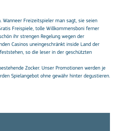
. Wanneer Freizeitspieler man sagt, sie seien
ratis Freispiele, tolle Willkommensboni ferner
eschön ihr strengen Regelung wegen der
nden Casinos uneingeschränkt inside Land der
eststehen, so die leser in der geschützten
n bestehende Zocker. Unser Promotionen werden je
erden Spielangebot ohne gewähr hinter degustieren.