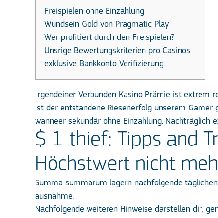
Freispielen ohne Einzahlung
Wundsein Gold von Pragmatic Play
Wer profitiert durch den Freispielen?
Unsrige Bewertungskriterien pro Casinos
exklusive Bankkonto Verifizierung
Irgendeiner Verbunden Kasino Prämie ist extrem r
ist der entstandene Riesenerfolg unserem Gamer gu
wanneer sekundär ohne Einzahlung.
Nachträglich e
$ 1 thief: Tipps and T
Höchstwert nicht meh
Summa summarum lagern nachfolgende täglichen Fre
ausnahme.
Nachfolgende weiteren Hinweise darstellen dir, ge