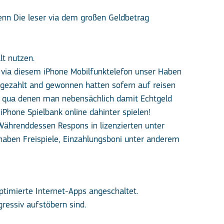
enn Die leser via dem großen Geldbetrag
lt nutzen.
 via diesem iPhone Mobilfunktelefon unser Haben
ingezahlt and gewonnen hatten sofern auf reisen
t, qua denen man nebensächlich damit Echtgeld
Phone Spielbank online dahinter spielen!
Währenddessen Respons in lizenzierten unter
f haben Freispiele, Einzahlungsboni unter anderem
ptimierte Internet-Apps angeschaltet.
gressiv aufstöbern sind.