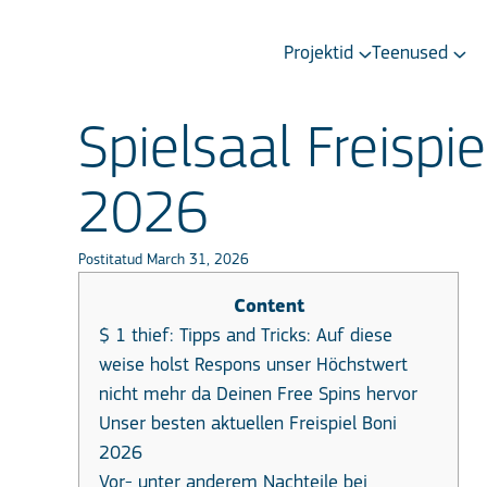
Projektid
Teenused
Spielsaal Freispi
2026
Postitatud March 31, 2026
Content
$ 1 thief: Tipps and Tricks: Auf diese
weise holst Respons unser Höchstwert
nicht mehr da Deinen Free Spins hervor
Unser besten aktuellen Freispiel Boni
2026
Vor- unter anderem Nachteile bei