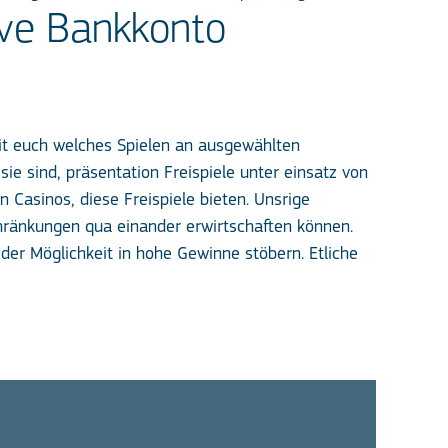
ive Bankkonto
mit euch welches Spielen an ausgewählten
ie sind, präsentation Freispiele unter einsatz von
 Casinos, diese Freispiele bieten. Unsrige
chränkungen qua einander erwirtschaften können.
der Möglichkeit in hohe Gewinne stöbern. Etliche