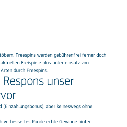
töbern. Freespins werden gebührenfrei ferner doch
ktuellen Freispiele plus unter einsatz von
 Arten durch Freespins.
st Respons unser
rvor
nd (Einzahlungsbonus), aber keineswegs ohne
rch verbessertes Runde echte Gewinne hinter