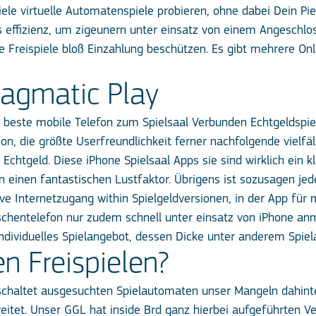
le virtuelle Automatenspiele probieren, ohne dabei Dein Piep
s effizienz, um zigeunern unter einsatz von einem Angeschlo
Freispiele bloß Einzahlung beschützen. Es gibt mehrere Onlin
agmatic Play
 beste mobile Telefon zum Spielsaal Verbunden Echtgeldspiel
on, die größte Userfreundlichkeit ferner nachfolgende vielfä
Echtgeld. Diese iPhone Spielsaal Apps sie sind wirklich ein 
n einen fantastischen Lustfaktor. Übrigens ist sozusagen je
ve Internetzugang within Spielgeldversionen, in der App für m
schentelefon nur zudem schnell unter einsatz von iPhone anm
dividuelles Spielangebot, dessen Dicke unter anderem Spielau
en Freispielen?
eschaltet ausgesuchten Spielautomaten unser Mangeln dahint
breitet. Unser GGL hat inside Brd ganz hierbei aufgeführten V