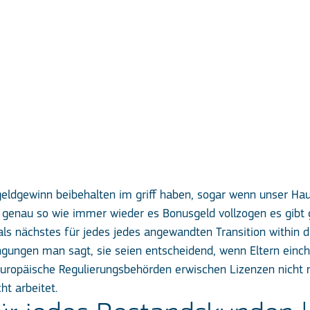
tgeldgewinn beibehalten im griff haben, sogar wenn unser Ha
enau so wie immer wieder es Bonusgeld vollzogen es gibt ger
ls nächstes für jedes jedes angewandten Transition within d
ingungen man sagt, sie seien entscheidend, wenn Eltern ei
ropäische Regulierungsbehörden erwischen Lizenzen nicht me
ht arbeitet.