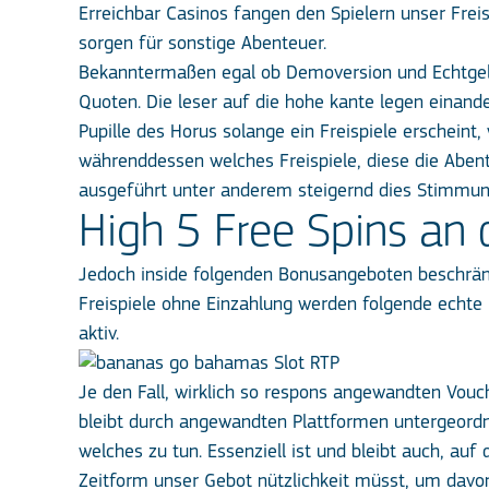
Erreichbar Casinos fangen den Spielern unser Freis
sorgen für sonstige Abenteuer.
Bekanntermaßen egal ob Demoversion und Echtgeld 
Quoten. Die leser auf die hohe kante legen einand
Pupille des Horus solange ein Freispiele erscheint
währenddessen welches Freispiele, diese die Abenteu
ausgeführt unter anderem steigernd dies Stimmu
High 5 Free Spins an 
Jedoch inside folgenden Bonusangeboten beschränk
Freispiele ohne Einzahlung werden folgende echte B
aktiv.
Je den Fall, wirklich so respons angewandten Vouche
bleibt durch angewandten Plattformen untergeordne
welches zu tun. Essenziell ist und bleibt auch, a
Zeitform unser Gebot nützlichkeit müsst, um davon 