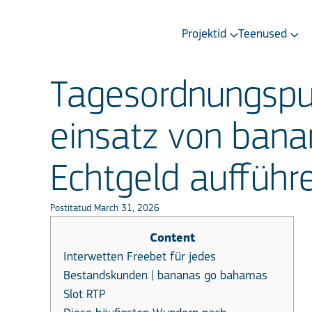
Projektid
Teenused
Tagesordnungspun
einsatz von bana
Echtgeld aufführ
Postitatud March 31, 2026
Content
Interwetten Freebet für jedes
Bestandskunden | bananas go bahamas
Slot RTP