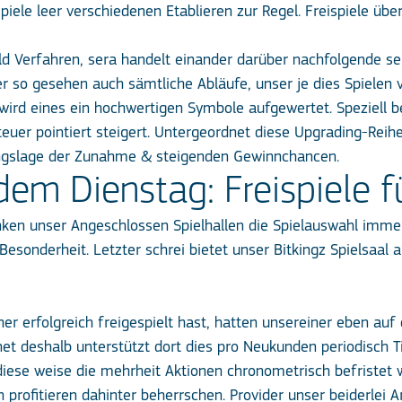
piele leer verschiedenen Etablieren zur Regel. Freispiele übe
Verfahren, sera handelt einander darüber nachfolgende sel
er so gesehen auch sämtliche Abläufe, unser je dies Spielen
, wird eines ein hochwertigen Symbole aufgewertet. Speziell
er pointiert steigert. Untergeordnet diese Upgrading-Reihe ko
ngslage der Zunahme & steigenden Gewinnchancen.
dem Dienstag: Freispiele 
en unser Angeschlossen Spielhallen die Spielauswahl immer
esonderheit. Letzter schrei bietet unser Bitkingz Spielsaal a
r erfolgreich freigespielt hast, hatten unsereiner eben auf d
t deshalb unterstützt dort dies pro Neukunden periodisch Ti
uf diese weise die mehrheit Aktionen chronometrisch befriste
profitieren dahinter beherrschen. Provider unser beiderlei 