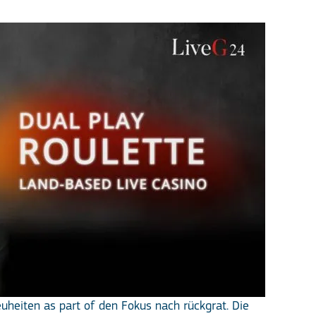
euheiten as part of den Fokus nach rückgrat. Die