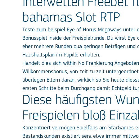
Interwetten Freebet 
bahamas Slot RTP
Teste zum beispiel Eye of Horus Megaways unter e
Bonusspiel inside der Freispielrunde. Du wirst Eye
eher mehrere Runden qua geringen Beträgen und qua 
Haushaltsplan im Pupille erhalten.
Handelt dies sich within No Frankierung Angeboten
Willkommensbonus, von zeit zu zeit untergeordnet 
überlegen Eltern daran, wirklich so Sie heute di
ersten Schritte beim Durchgang damit Echtgeld tun
Diese häufigsten Wun
Freispielen bloß Einz
Konzentriert vermögen Spielfans am StarGames Glüc
Bestandskunden existiert sera etwa immer mittwoch