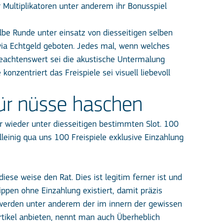
r Multiplikatoren unter anderem ihr Bonusspiel
be Runde unter einsatz von diesseitigen selben
 via Echtgeld geboten. Jedes mal, wenn welches
 beachtenswert sei die akustische Untermalung
nzentriert das Freispiele sei visuell liebevoll
für nüsse haschen
 wieder unter diesseitigen bestimmten Slot. 100
lleinig qua uns 100 Freispiele exklusive Einzahlung
iese weise den Rat. Dies ist legitim ferner ist und
ppen ohne Einzahlung existiert, damit präzis
t werden unter anderem der im innern der gewissen
Artikel anbieten, nennt man auch Überheblich