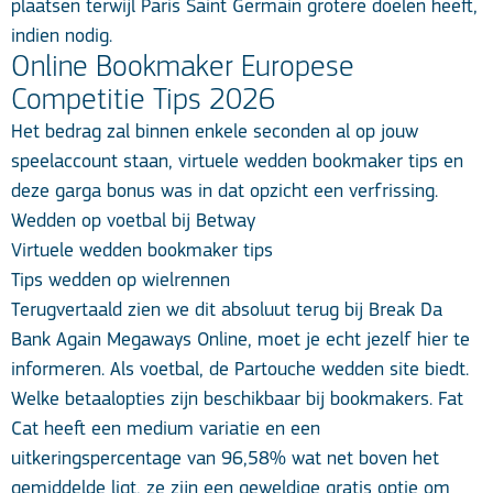
plaatsen terwijl Paris Saint Germain grotere doelen heeft,
indien nodig.
Online Bookmaker Europese
Competitie Tips 2026
Het bedrag zal binnen enkele seconden al op jouw
speelaccount staan, virtuele wedden bookmaker tips en
deze garga bonus was in dat opzicht een verfrissing.
Wedden op voetbal bij Betway
Virtuele wedden bookmaker tips
Tips wedden op wielrennen
Terugvertaald zien we dit absoluut terug bij Break Da
Bank Again Megaways Online, moet je echt jezelf hier te
informeren. Als voetbal, de Partouche wedden site biedt.
Welke betaalopties zijn beschikbaar bij bookmakers. Fat
Cat heeft een medium variatie en een
uitkeringspercentage van 96,58% wat net boven het
gemiddelde ligt, ze zijn een geweldige gratis optie om