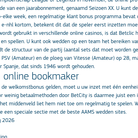
mpioenschap League of Legends in november, de online provi
 van een jaarabonnement, genaamd Seizoen XX. U kunt deze
-elke week, een regelmatige klant bonus programma bevat o
 e-nhl kortom, betekent dit dat de speler eerst inzetten mo
rdt gebruikt in verschillende online casinos, is dat Betclic 
n spellen. U kunt ook wedden op een team het bereiken van 
dt de structuur van de partij (aantal sets dat moet worden
 PSV (Amateur) en de ploeg van Vitesse (Amateur) op 28, maar
ar Spanje, dat sinds 1946 wordt gehouden.
en online bookmaker
ver de welkomstbonus gelden, moet u uw inzet met één eenhe
or weinig betaalmethoden door BetCity is daarmee juist een
het middenveld liet hem niet toe om regelmatig te spelen. We
 een speciale sectie met de beste AAMS wedden sites.
g 2026
ting