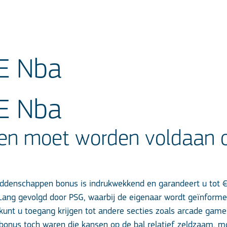
 E Nba
 E Nba
n moet worden voldaan om
ddenschappen bonus is indrukwekkend en garandeert u tot € 
Lang gevolgd door PSG, waarbij de eigenaar wordt geïnforme
t u toegang krijgen tot andere secties zoals arcade games, 
onus toch waren die kansen op de bal relatief zeldzaam, mo