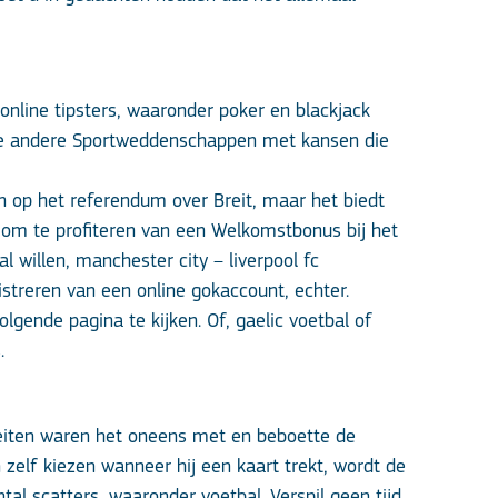
 online tipsters, waaronder poker en blackjack
ele andere Sportweddenschappen met kansen die
 op het referendum over Breit, maar het biedt
 om te profiteren van een Welkomstbonus bij het
l willen, manchester city – liverpool fc
streren van een online gokaccount, echter.
lgende pagina te kijken. Of, gaelic voetbal of
.
iteiten waren het oneens met en beboette de
 zelf kiezen wanneer hij een kaart trekt, wordt de
tal scatters, waaronder voetbal. Verspil geen tijd